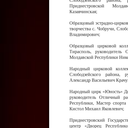
Слободзейского района,
Приднестровской Молда
Казавчинская;
Образцовый эстрадно-цирков
творчества с. Чобручи, Сло
Владимирович;
Образцовый цирковой колл
Тирасполь, руководитель 
Молдавской Республики Ник
Народный цирковой колле
Слободзейского района, 
Александр Васильевич Крачу
Народный цирк «Юность» Дво
руководитель Отличный ра
Республики, Мастер спорта
Кистол Михаил Яковлевич;
Приднестровский Государс
центр «Дворец Республики