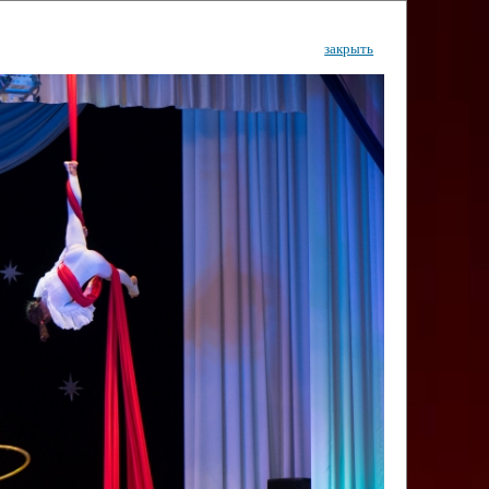
закрыть
ентр
тор
Инфо
Контакты
КИ"