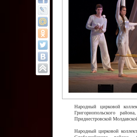
Все отчеты
Финал Республи
цирковых коллек
Приднестровског
Участники фестиваля:
Образцовый эстрадно-цир
Протягайловка, г. Бендеры ,
Народный цирковой клоун
досуговый центр «Шелковик
культуры Приднестровской 
Олег Степанович Райлян;
Народный цирковой коллек
Григориопольского район
Приднестровской Молдавско
Народный цирковой коллект