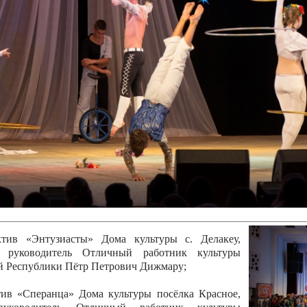
канского фестиваля
тивов "Созвездие
о цирка"
ковой коллектив «Ровесник» Дом культуры с.
 руководитель Рогожинер Светлана Георгиевна
ский коллектив «Шари-вари» МУ «Культурно-
» г.Бендеры, руководители Отличные работники
Молдавской Республики Алёна Александровна и
тив «Энтузиасты» Дома культуры с. Делакеу,
а, руководитель Отличный работник культуры
й Республики Пётр Петрович Дижмару;
ив «Сперанца» Дома культуры посёлка Красное,