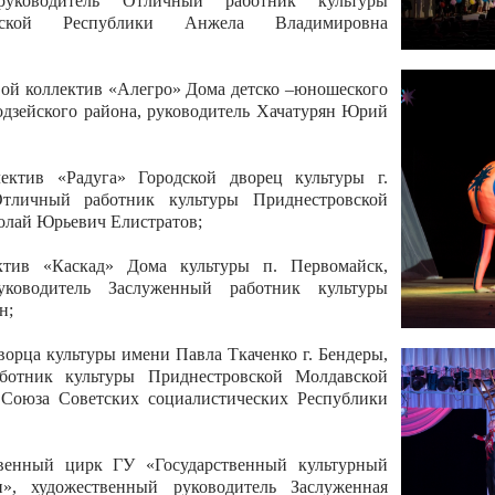
 руководитель Отличный работник культуры
вской Республики Анжела Владимировна
ой коллектив «Алегро» Дома детско –юношеского
бодзейского района, руководитель Хачатурян Юрий
ектив «Радуга» Городской дворец культуры г.
Отличный работник культуры Приднестровской
олай Юрьевич Елистратов;
ктив «Каскад» Дома культуры п. Первомайск,
руководитель Заслуженный работник культуры
н;
рца культуры имени Павла Ткаченко г. Бендеры,
ботник культуры Приднестровской Молдавской
 Союза Советских социалистических Республики
твенный цирк ГУ «Государственный культурный
», художественный руководитель Заслуженная