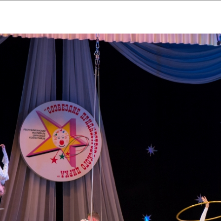
ударственный культурный ц
Дворец Республики
ктивы
Новости
Афиша
Арт-монитор
Арт-прожек
ЧЕТЫ ГКЦ "ДВОРЕЦ РЕСПУБЛИ