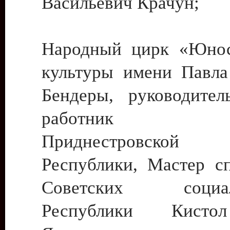
Васильевич Крачун;
Народный цирк «Юнос
культуры имени Павла 
Бендеры, руководите
работник ку
Приднестровской М
Республики, Мастер с
Советских социали
Республики Кист