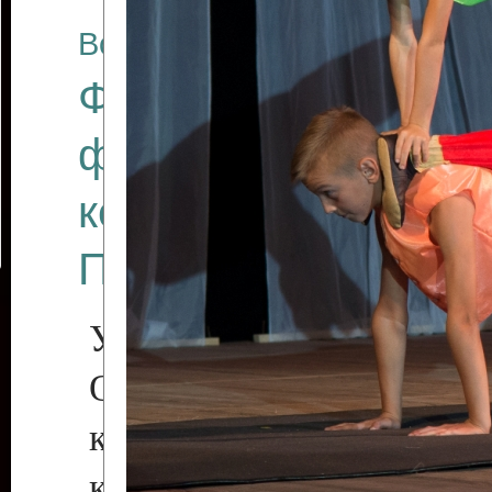
Все отчеты
Финал Республикан
фестиваля цирков
коллективов "Созв
Приднестровского 
Участники фестиваля:
Образцовый эстрадн
коллектив «Рове
культуры с. Протяга