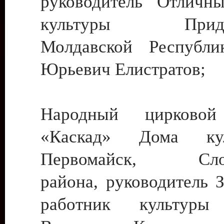
руководитель Отличн
культуры Придне
Молдавской Республи
Юрьевич Елистратов;
Народный цирковой
«Каскад» Дома ку
Первомайск, Слобо
района, руководитель 
работник культуры