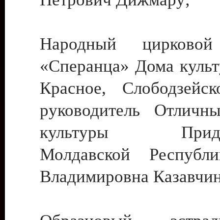
Народный цирковой
«Сперанца» Дома культ
Красное, Слободзейск
руководитель Отличн
культуры Придне
Молдавской Республ
Владимировна Казавчин