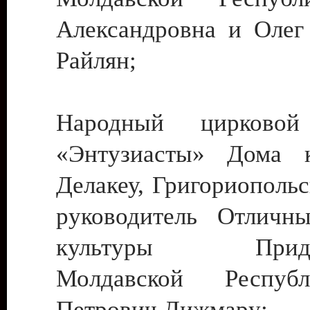
Александровна и Олег
Райлян;
Народный цирковой
«Энтузиасты» Дома к
Делакеу, Григориопольс
руководитель Отличн
культуры Придне
Молдавской Респуб
Петрович Дижмару;