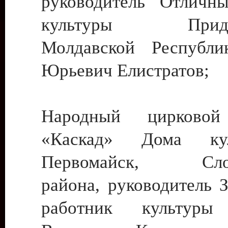
руководитель Отличн
культуры Придне
Молдавской Республи
Юрьевич Елистратов;
Народный цирковой
«Каскад» Дома ку
Первомайск, Слобо
района, руководитель 
работник культуры