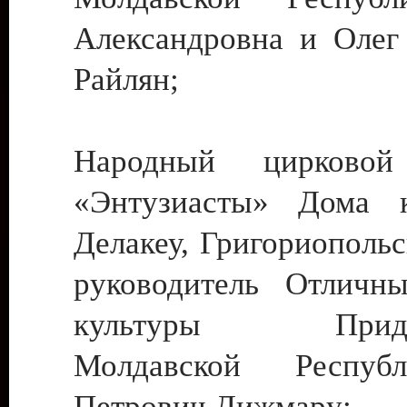
Александровна и Олег
Райлян;
Народный цирковой
«Энтузиасты» Дома к
Делакеу, Григориопольс
руководитель Отличн
культуры Придне
Молдавской Респуб
Петрович Дижмару;