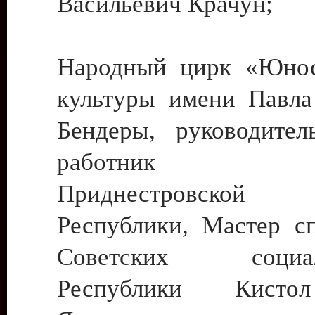
Васильевич Крачун;
Народный цирк «Юнос
культуры имени Павла 
Бендеры, руководите
работник ку
Приднестровской М
Республики, Мастер с
Советских социали
Республики Кист