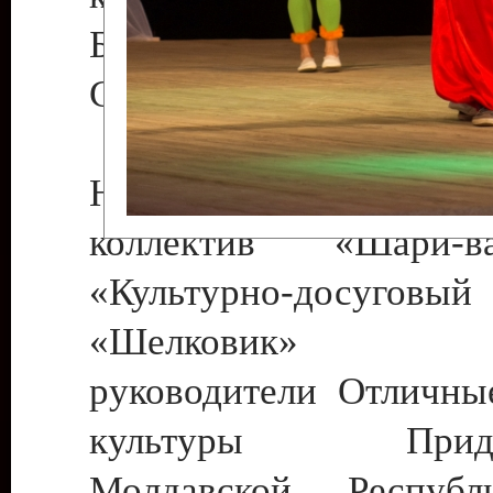
Бендеры , руководител
Светлана Георгиевна
Народный цирковой
коллектив «Шари
«Культурно-досуго
«Шелковик» г.
руководители Отличны
культуры Придне
Молдавской Респуб