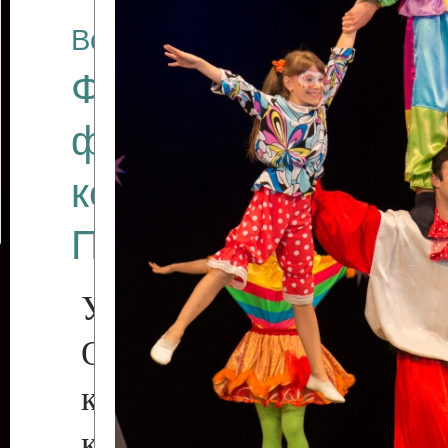
Все отчеты
Финал Республикан
фестиваля цирков
коллективов "Созв
Приднестровского 
Участники фестиваля:
Образцовый эстрадн
коллектив «Рове
культуры с. Протяга