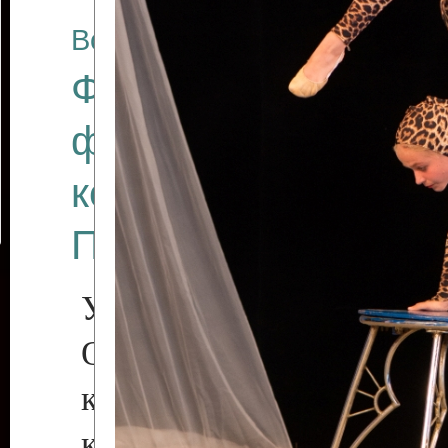
Все отчеты
Финал Республикан
фестиваля цирков
коллективов "Созв
Приднестровского 
Участники фестиваля:
Образцовый эстрадн
коллектив «Рове
культуры с. Протяга