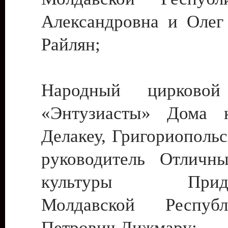
Александровна и Олег
Райлян;
Народный цирковой
«Энтузиасты» Дома к
Делакеу, Григориопольс
руководитель Отличн
культуры Придне
Молдавской Респуб
Петрович Дижмару;