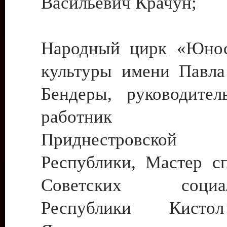
Васильевич Крачун;
Народный цирк «Юнос
культуры имени Павла 
Бендеры, руководите
работник ку
Приднестровской М
Республики, Мастер с
Советских социали
Республики Кист