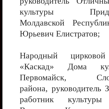
руководитель Отличн
культуры Придне
Молдавской Республи
Юрьевич Елистратов;
Народный цирковой
«Каскад» Дома ку
Первомайск, Слобо
района, руководитель 
работник культуры