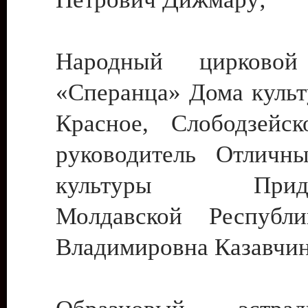
Народный цирковой
«Сперанца» Дома культ
Красное, Слободзейск
руководитель Отличн
культуры Придне
Молдавской Республ
Владимировна Казавчин