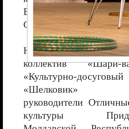
Бендеры , руководител
Светлана Георгиевна
Народный цирковой
коллектив «Шари
«Культурно-досуго
«Шелковик» г.
руководители Отличны
культуры Придне
Молдавской Респуб