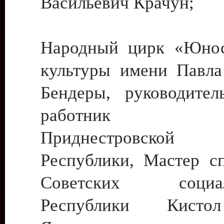
Васильевич Крачун;
Народный цирк «Юнос
культуры имени Павла 
Бендеры, руководите
работник ку
Приднестровской М
Республики, Мастер с
Советских социали
Республики Кист