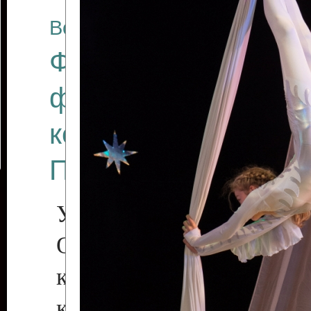
Все отчеты
Финал Республикан
фестиваля цирков
коллективов "Созв
Приднестровского 
Участники фестиваля:
Образцовый эстрадн
коллектив «Рове
культуры с. Протяга