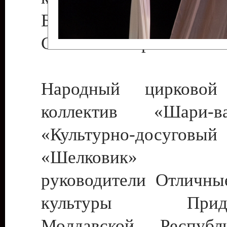
Бендеры , руководител
Светлана Георгиевна
Народный цирковой
коллектив «Шари
«Культурно-досуго
«Шелковик» г.
руководители Отличны
культуры Придне
Молдавской Респуб