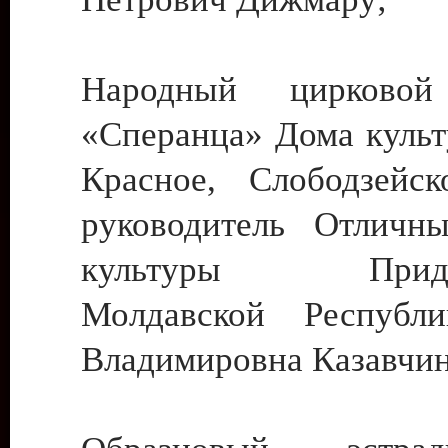
Народный цирковой
«Сперанца» Дома культ
Красное, Слободзейск
руководитель Отличн
культуры Придне
Молдавской Республ
Владимировна Казавчин