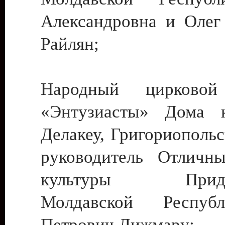
Александровна и Олег
Райлян;
Народный цирковой
«Энтузиасты» Дома к
Делакеу, Григориопольс
руководитель Отличн
культуры Придне
Молдавской Респуб
Петрович Дижмару;