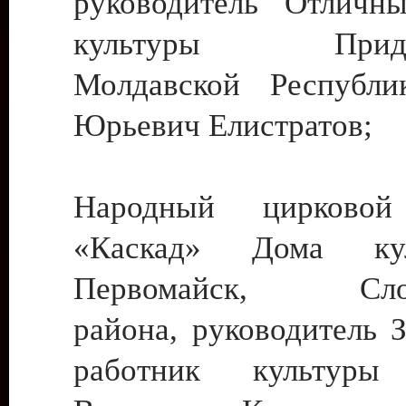
руководитель Отличн
культуры Придне
Молдавской Республи
Юрьевич Елистратов;
Народный цирковой
«Каскад» Дома ку
Первомайск, Слобо
района, руководитель 
работник культуры