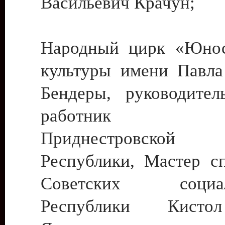
Васильевич Крачун;
Народный цирк «Юнос
культуры имени Павла 
Бендеры, руководите
работник ку
Приднестровской М
Республики, Мастер с
Советских социали
Республики Кист