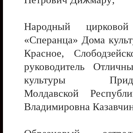
Народный цирковой
«Сперанца» Дома культ
Красное, Слободзейск
руководитель Отличн
культуры Придне
Молдавской Республ
Владимировна Казавчин