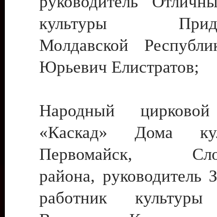
руководитель Отличн
культуры Придне
Молдавской Республи
Юрьевич Елистратов;
Народный цирковой
«Каскад» Дома ку
Первомайск, Слобо
района, руководитель 
работник культуры