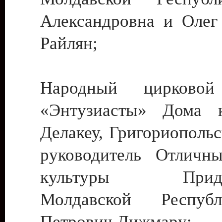
Александровна и Олег
Райлян;
Народный цирковой
«Энтузиасты» Дома к
Делакеу, Григориопольс
руководитель Отличн
культуры Придне
Молдавской Респуб
Петрович Дижмару;