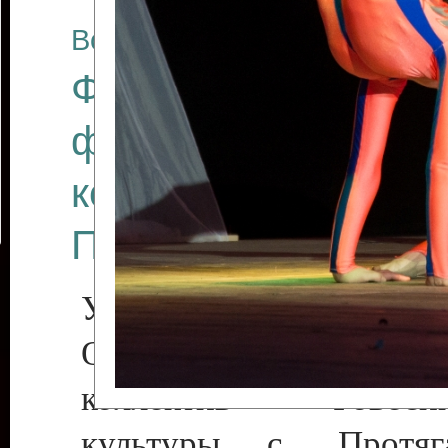
Все отчеты
Финал Республикан
фестиваля цирков
коллективов "Созв
Приднестровского 
Участники фестиваля:
Образцовый эстрадн
коллектив «Рове
культуры с. Протяга