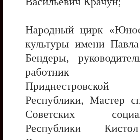
Васильевич Крачун;
Народный цирк «Юнос
культуры имени Павла 
Бендеры, руководите
работник ку
Приднестровской М
Республики, Мастер с
Советских социали
Республики Кист