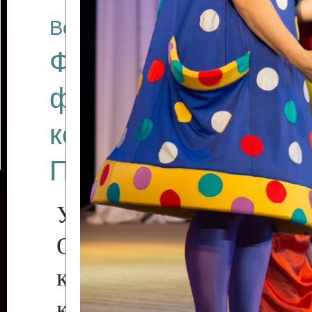
Все отчеты
Финал Республикан
фестиваля цирков
коллективов "Созв
Приднестровского 
Участники фестиваля:
Образцовый эстрадн
коллектив «Рове
культуры с. Протяга