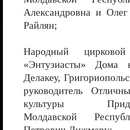
Александровна и Олег
Райлян;
Народный цирковой
«Энтузиасты» Дома к
Делакеу, Григориопольс
руководитель Отличн
культуры Придне
Молдавской Респуб
Петрович Дижмару;