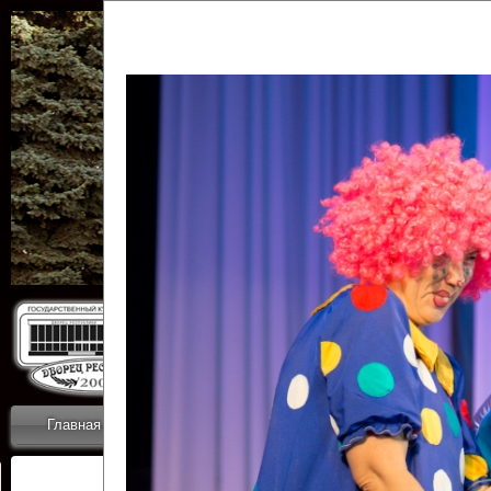
Государственн
Дворец
Главная
Приветствие
Коллективы
Новости
ОТЧЕТЫ ГКЦ 