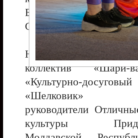
Бендеры , руководител
Светлана Георгиевна
Народный цирковой
коллектив «Шари
«Культурно-досуго
«Шелковик» г.
руководители Отличны
культуры Придне
Молдавской Респуб