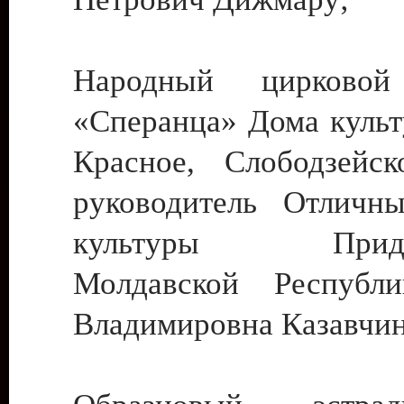
Народный цирковой
«Сперанца» Дома культ
Красное, Слободзейск
руководитель Отличн
культуры Придне
Молдавской Республ
Владимировна Казавчин