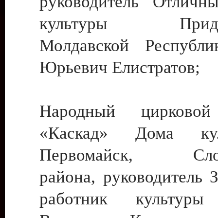
руководитель Отличн
культуры Придне
Молдавской Республи
Юрьевич Елистратов;
Народный цирковой
«Каскад» Дома ку
Первомайск, Слобо
района, руководитель 
работник культуры