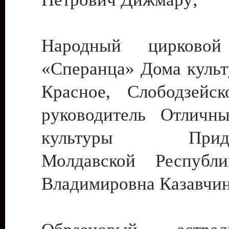
Народный цирковой
«Сперанца» Дома культ
Красное, Слободзейск
руководитель Отличн
культуры Придне
Молдавской Республ
Владимировна Казавчин