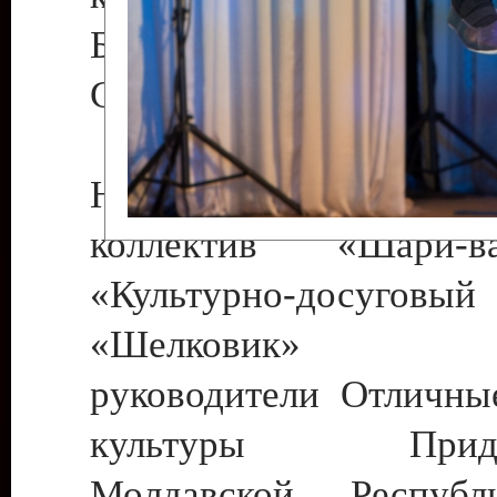
Бендеры , руководител
Светлана Георгиевна
Народный цирковой
коллектив «Шари
«Культурно-досуго
«Шелковик» г.
руководители Отличны
культуры Придне
Молдавской Респуб