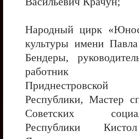
Васильевич Крачун;
Народный цирк «Юнос
культуры имени Павла 
Бендеры, руководите
работник ку
Приднестровской М
Республики, Мастер с
Советских социали
Республики Кист