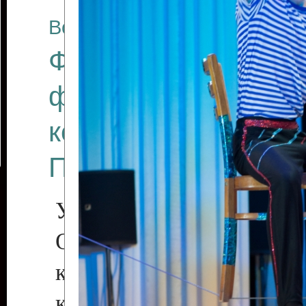
Все отчеты
Финал Республикан
фестиваля цирков
коллективов "Созв
Приднестровского 
Участники фестиваля:
Образцовый эстрадн
коллектив «Рове
культуры с. Протяга