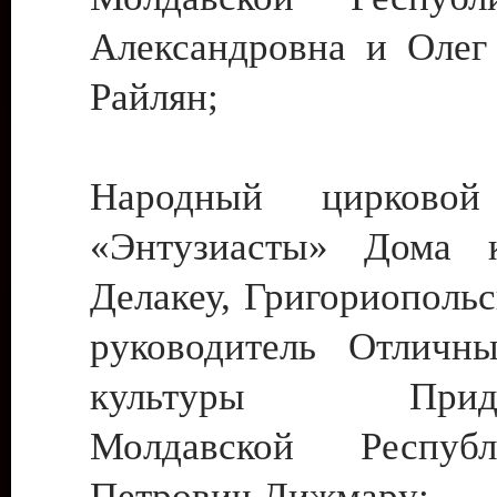
Александровна и Олег
Райлян;
Народный цирковой
«Энтузиасты» Дома к
Делакеу, Григориопольс
руководитель Отличн
культуры Придне
Молдавской Респуб
Петрович Дижмару;