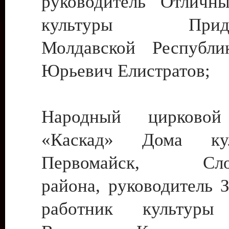
руководитель Отличн
культуры Придне
Молдавской Республи
Юрьевич Елистратов;
Народный цирковой
«Каскад» Дома ку
Первомайск, Слобо
района, руководитель 
работник культуры