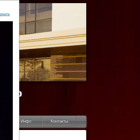
крыть
ентр
тор
Инфо
Контакты
КИ"