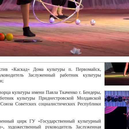
 руководитель Отличный работник культуры
вской Республики Анжела Владимировна
ой коллектив «Алегро» Дома детско –юношеского
бодзейского района, руководитель Хачатурян Юрий
ектив «Радуга» Городской дворец культуры г.
Отличный работник культуры Приднестровской
олай Юрьевич Елистратов;
ктив «Каскад» Дома культуры п. Первомайск,
руководитель Заслуженный работник культуры
н;
рца культуры имени Павла Ткаченко г. Бендеры,
ботник культуры Приднестровской Молдавской
 Союза Советских социалистических Республики
твенный цирк ГУ «Государственный культурный
», художественный руководитель Заслуженная