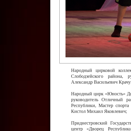
Слободзейского района,
Приднестровской Молда
Казавчинская;
Образцовый эстрадно-цирков
творчества с. Чобручи, Сло
Владимирович;
Образцовый цирковой колл
Тирасполь, руководитель 
Молдавской Республики Ник
Народный цирковой колле
Слободзейского района, 
Александр Васильевич Крачу
Народный цирк «Юность» Дво
руководитель Отличный ра
Республики, Мастер спорта
Кистол Михаил Яковлевич;
Приднестровский Государс
центр «Дворец Республики