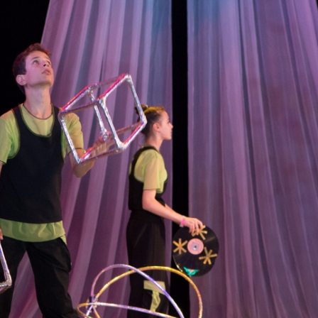
канского фестиваля
тивов "Созвездие
о цирка"
ковой коллектив «Ровесник» Дом культуры с.
 руководитель Рогожинер Светлана Георгиевна
ский коллектив «Шари-вари» МУ «Культурно-
» г.Бендеры, руководители Отличные работники
Молдавской Республики Алёна Александровна и
тив «Энтузиасты» Дома культуры с. Делакеу,
а, руководитель Отличный работник культуры
й Республики Пётр Петрович Дижмару;
ив «Сперанца» Дома культуры посёлка Красное,