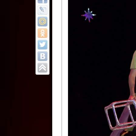
Все отчеты
Финал Республи
цирковых коллек
Приднестровског
Участники фестиваля:
Образцовый эстрадно-цир
Протягайловка, г. Бендеры ,
Народный цирковой клоун
досуговый центр «Шелковик
культуры Приднестровской 
Олег Степанович Райлян;
Народный цирковой коллек
Григориопольского район
Приднестровской Молдавско
Народный цирковой коллект