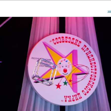
за
ударственный культурный ц
Дворец Республики
ктивы
Новости
Афиша
Арт-монитор
Арт-прожек
ЧЕТЫ ГКЦ "ДВОРЕЦ РЕСПУБЛИ