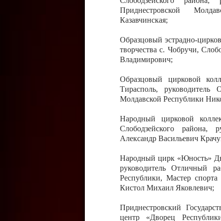
Слободзейского района,
Приднестровской Молда
Казавчинская;
Образцовый эстрадно-цирков
творчества с. Чобручи, Сло
Владимирович;
Образцовый цирковой колл
Тирасполь, руководитель 
Молдавской Республики Ник
Народный цирковой колле
Слободзейского района, 
Александр Васильевич Крачу
Народный цирк «Юность» Дво
руководитель Отличный ра
Республики, Мастер спорта
Кистол Михаил Яковлевич;
Приднестровский Государс
центр «Дворец Республики