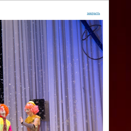
закрыть
ентр
тор
Инфо
Контакты
КИ"