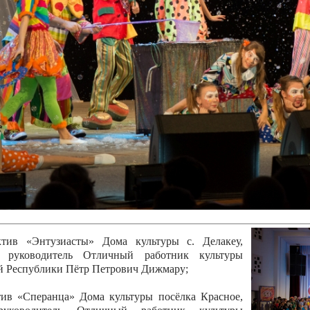
канского фестиваля
тивов "Созвездие
о цирка"
ковой коллектив «Ровесник» Дом культуры с.
 руководитель Рогожинер Светлана Георгиевна
ский коллектив «Шари-вари» МУ «Культурно-
» г.Бендеры, руководители Отличные работники
Молдавской Республики Алёна Александровна и
тив «Энтузиасты» Дома культуры с. Делакеу,
а, руководитель Отличный работник культуры
й Республики Пётр Петрович Дижмару;
ив «Сперанца» Дома культуры посёлка Красное,