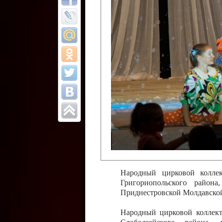
Все отчеты
Финал Республи
цирковых коллек
Приднестровског
Участники фестиваля:
Образцовый эстрадно-цир
Протягайловка, г. Бендеры ,
Народный цирковой клоун
досуговый центр «Шелковик
культуры Приднестровской 
Олег Степанович Райлян;
Народный цирковой коллек
Григориопольского район
Приднестровской Молдавско
Народный цирковой коллект