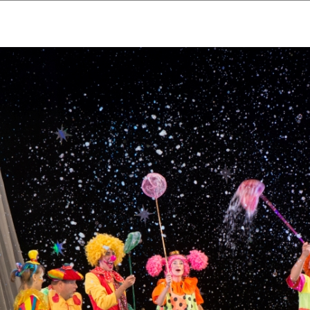
ударственный культурный ц
Дворец Республики
ктивы
Новости
Афиша
Арт-монитор
Арт-прожек
ЧЕТЫ ГКЦ "ДВОРЕЦ РЕСПУБЛИ