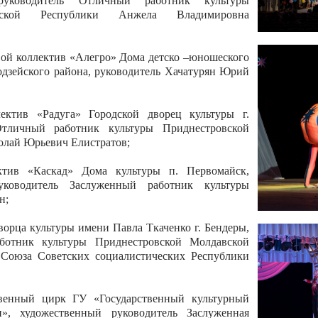
 руководитель Отличный работник культуры
вской Республики Анжела Владимировна
ой коллектив «Алегро» Дома детско –юношеского
бодзейского района, руководитель Хачатурян Юрий
ектив «Радуга» Городской дворец культуры г.
Отличный работник культуры Приднестровской
олай Юрьевич Елистратов;
ктив «Каскад» Дома культуры п. Первомайск,
руководитель Заслуженный работник культуры
н;
рца культуры имени Павла Ткаченко г. Бендеры,
ботник культуры Приднестровской Молдавской
 Союза Советских социалистических Республики
твенный цирк ГУ «Государственный культурный
», художественный руководитель Заслуженная