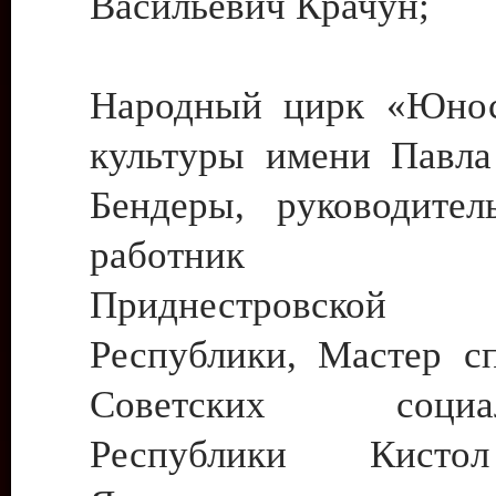
Васильевич Крачун;
Народный цирк «Юнос
культуры имени Павла 
Бендеры, руководите
работник ку
Приднестровской М
Республики, Мастер с
Советских социали
Республики Кист