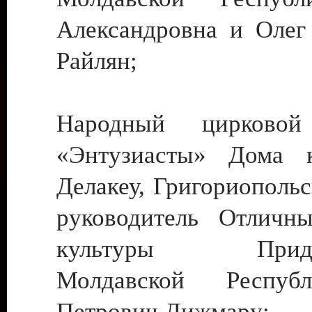
Александровна и Олег
Райлян;
Народный цирковой
«Энтузиасты» Дома к
Делакеу, Григориопольс
руководитель Отличн
культуры Придне
Молдавской Респуб
Петрович Дижмару;