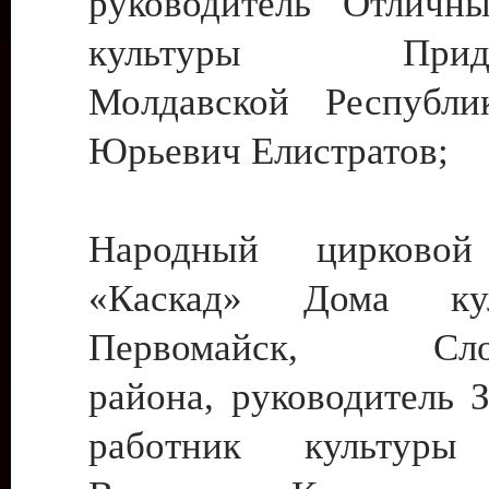
руководитель Отличн
культуры Придне
Молдавской Республи
Юрьевич Елистратов;
Народный цирковой
«Каскад» Дома ку
Первомайск, Слобо
района, руководитель 
работник культуры