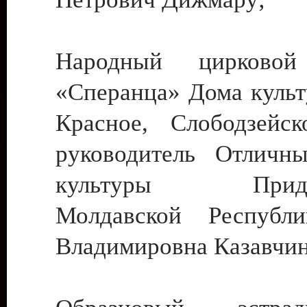
Народный цирковой
«Сперанца» Дома культ
Красное, Слободзейск
руководитель Отличн
культуры Придне
Молдавской Республ
Владимировна Казавчин