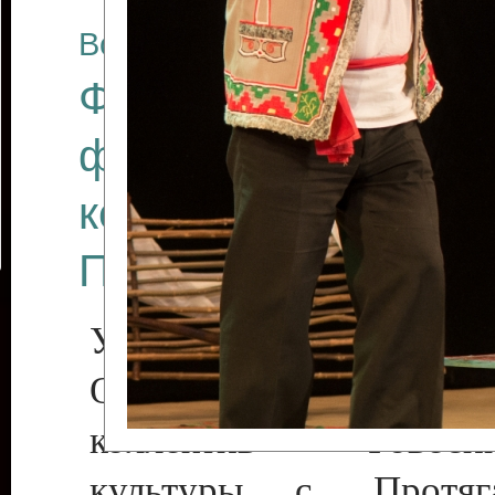
Все отчеты
Финал Республикан
фестиваля цирков
коллективов "Созв
Приднестровского 
Участники фестиваля:
Образцовый эстрадн
коллектив «Рове
культуры с. Протяга