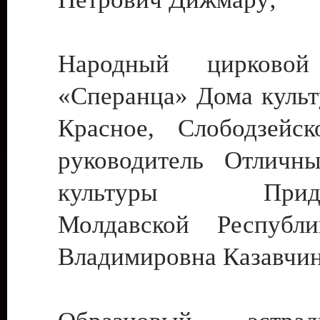
Народный цирковой
«Сперанца» Дома культ
Красное, Слободзейск
руководитель Отличн
культуры Придне
Молдавской Республ
Владимировна Казавчин