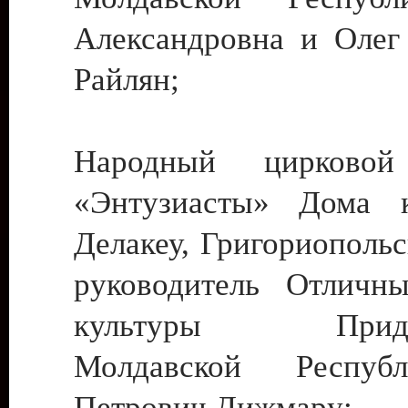
Александровна и Олег
Райлян;
Народный цирковой
«Энтузиасты» Дома к
Делакеу, Григориопольс
руководитель Отличн
культуры Придне
Молдавской Респуб
Петрович Дижмару;