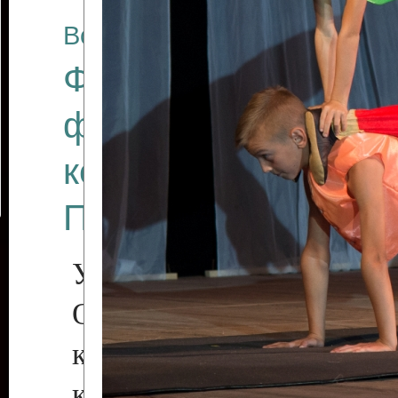
Все отчеты
Финал Республикан
фестиваля цирков
коллективов "Созв
Приднестровского 
Участники фестиваля:
Образцовый эстрадн
коллектив «Рове
культуры с. Протяга