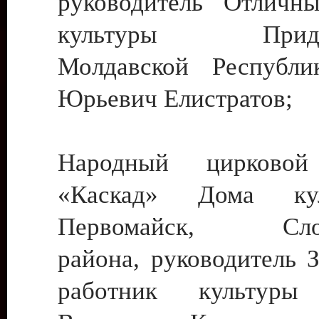
руководитель Отличн
культуры Придне
Молдавской Республи
Юрьевич Елистратов;
Народный цирковой
«Каскад» Дома ку
Первомайск, Слобо
района, руководитель 
работник культуры