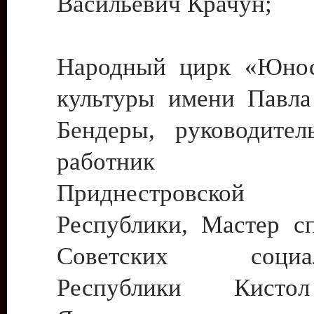
Васильевич Крачун;
Народный цирк «Юнос
культуры имени Павла 
Бендеры, руководите
работник ку
Приднестровской М
Республики, Мастер с
Советских социали
Республики Кист