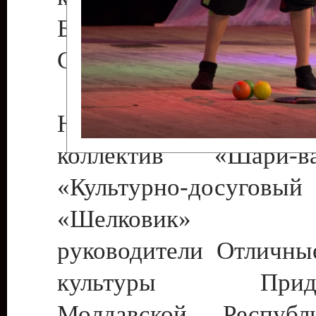
Бендеры , руководител
Светлана Георгиевна
Народный цирковой
коллектив «Шари
«Культурно-досуго
«Шелковик» г.
руководители Отличны
культуры Придне
Молдавской Респуб