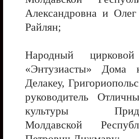
Александровна и Олег
Райлян;
Народный цирковой
«Энтузиасты» Дома к
Делакеу, Григориопольс
руководитель Отличн
культуры Придне
Молдавской Респуб
Петрович Дижмару;