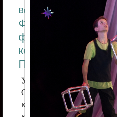
Все отчеты
Финал Республикан
фестиваля цирков
коллективов "Созв
Приднестровского 
Участники фестиваля:
Образцовый эстрадн
коллектив «Рове
культуры с. Протяга