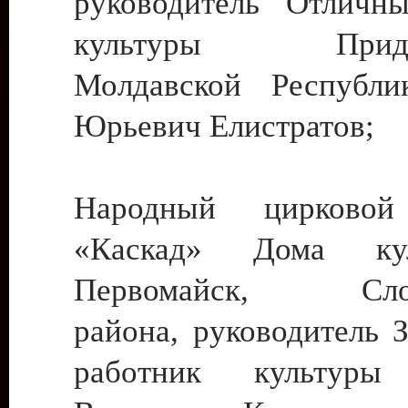
руководитель Отличн
культуры Придне
Молдавской Республи
Юрьевич Елистратов;
Народный цирковой
«Каскад» Дома ку
Первомайск, Слобо
района, руководитель 
работник культуры