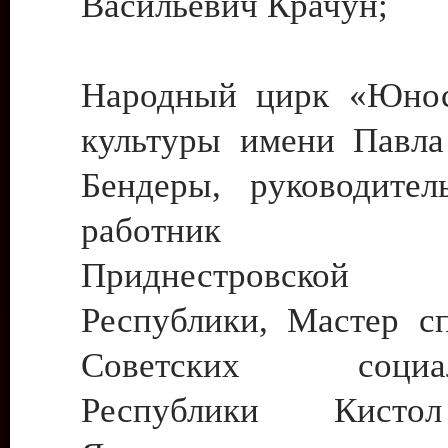
Васильевич Крачун;
Народный цирк «Юнос
культуры имени Павла 
Бендеры, руководите
работник ку
Приднестровской М
Республики, Мастер с
Советских социали
Республики Кист