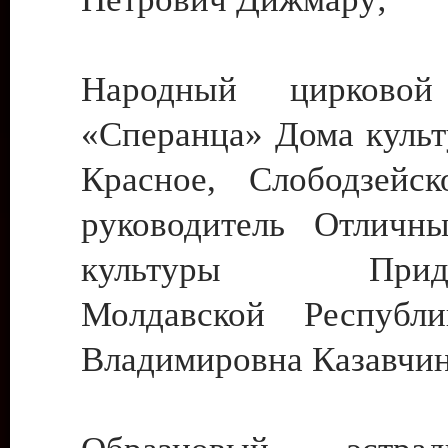
Народный цирковой
«Сперанца» Дома культ
Красное, Слободзейск
руководитель Отличн
культуры Придне
Молдавской Республ
Владимировна Казавчин