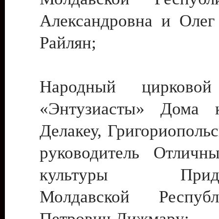
Александровна и Олег
Райлян;
Народный цирковой
«Энтузиасты» Дома к
Делакеу, Григориопольс
руководитель Отличн
культуры Придне
Молдавской Респуб
Петрович Дижмару;