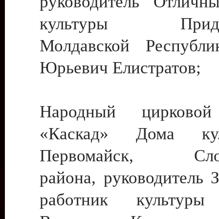
руководитель Отличн
культуры Придне
Молдавской Республи
Юрьевич Елистратов;
Народный цирковой
«Каскад» Дома ку
Первомайск, Слобо
района, руководитель 
работник культуры