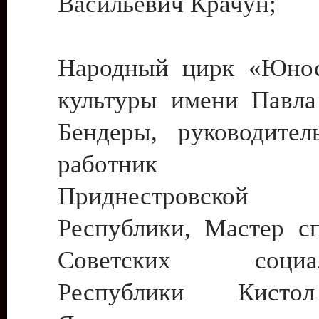
Васильевич Крачун;
Народный цирк «Юнос
культуры имени Павла 
Бендеры, руководите
работник ку
Приднестровской М
Республики, Мастер с
Советских социали
Республики Кист