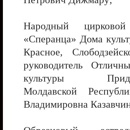
Народный цирковой
«Сперанца» Дома культ
Красное, Слободзейск
руководитель Отличн
культуры Придне
Молдавской Республ
Владимировна Казавчин