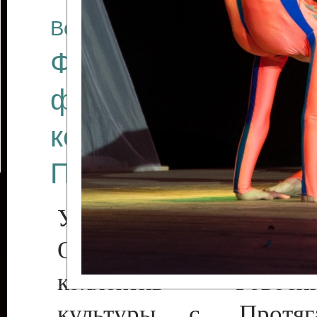
Все отчеты
Финал Республикан
фестиваля цирков
коллективов "Созв
Приднестровского 
Участники фестиваля:
Образцовый эстрадн
коллектив «Рове
культуры с. Протяга