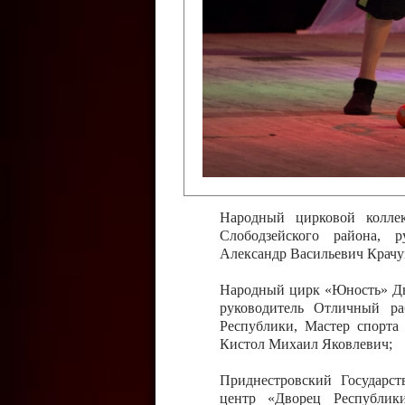
Слободзейского района,
Приднестровской Молда
Казавчинская;
Образцовый эстрадно-цирков
творчества с. Чобручи, Сло
Владимирович;
Образцовый цирковой колл
Тирасполь, руководитель 
Молдавской Республики Ник
Народный цирковой колле
Слободзейского района, 
Александр Васильевич Крачу
Народный цирк «Юность» Дво
руководитель Отличный ра
Республики, Мастер спорта
Кистол Михаил Яковлевич;
Приднестровский Государс
центр «Дворец Республики