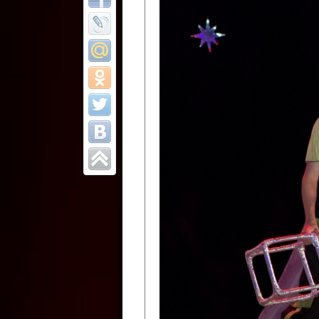
Все отчеты
Финал Республи
цирковых коллек
Приднестровског
Участники фестиваля:
Образцовый эстрадно-цир
Протягайловка, г. Бендеры ,
Народный цирковой клоун
досуговый центр «Шелковик
культуры Приднестровской 
Олег Степанович Райлян;
Народный цирковой коллек
Григориопольского район
Приднестровской Молдавско
Народный цирковой коллект