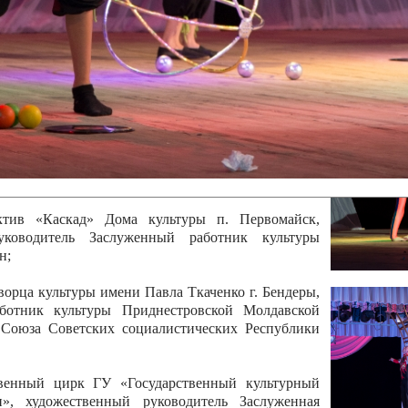
 руководитель Отличный работник культуры
вской Республики Анжела Владимировна
ой коллектив «Алегро» Дома детско –юношеского
бодзейского района, руководитель Хачатурян Юрий
ектив «Радуга» Городской дворец культуры г.
Отличный работник культуры Приднестровской
олай Юрьевич Елистратов;
ктив «Каскад» Дома культуры п. Первомайск,
руководитель Заслуженный работник культуры
н;
рца культуры имени Павла Ткаченко г. Бендеры,
ботник культуры Приднестровской Молдавской
 Союза Советских социалистических Республики
твенный цирк ГУ «Государственный культурный
», художественный руководитель Заслуженная