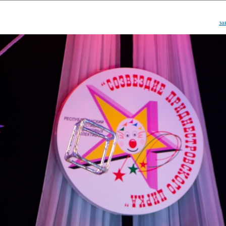
за
ударственный культурный ц
Дворец Республики
ктивы
Новости
Афиша
Арт-монитор
Арт-прожек
ЧЕТЫ ГКЦ "ДВОРЕЦ РЕСПУБЛИ