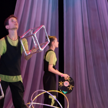
канского фестиваля
тивов "Созвездие
о цирка"
ковой коллектив «Ровесник» Дом культуры с.
 руководитель Рогожинер Светлана Георгиевна
ский коллектив «Шари-вари» МУ «Культурно-
» г.Бендеры, руководители Отличные работники
Молдавской Республики Алёна Александровна и
тив «Энтузиасты» Дома культуры с. Делакеу,
а, руководитель Отличный работник культуры
й Республики Пётр Петрович Дижмару;
ив «Сперанца» Дома культуры посёлка Красное,