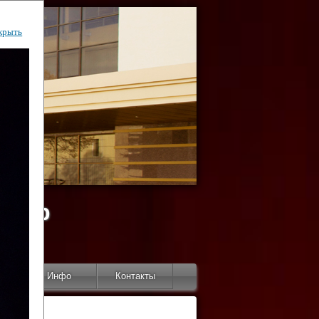
крыть
ентр
тор
Инфо
Контакты
КИ"