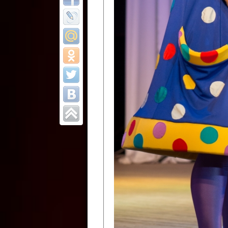
Все отчеты
Финал Республи
цирковых коллек
Приднестровског
Участники фестиваля:
Образцовый эстрадно-цир
Протягайловка, г. Бендеры ,
Народный цирковой клоун
досуговый центр «Шелковик
культуры Приднестровской 
Олег Степанович Райлян;
Народный цирковой коллек
Григориопольского район
Приднестровской Молдавско
Народный цирковой коллект