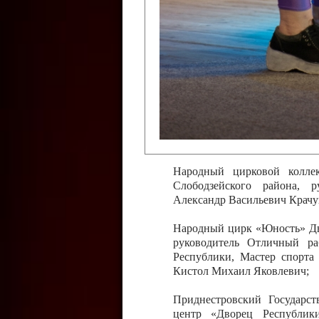
Слободзейского района,
Приднестровской Молда
Казавчинская;
Образцовый эстрадно-цирков
творчества с. Чобручи, Сло
Владимирович;
Образцовый цирковой колл
Тирасполь, руководитель 
Молдавской Республики Ник
Народный цирковой колле
Слободзейского района, 
Александр Васильевич Крачу
Народный цирк «Юность» Дво
руководитель Отличный ра
Республики, Мастер спорта
Кистол Михаил Яковлевич;
Приднестровский Государс
центр «Дворец Республики