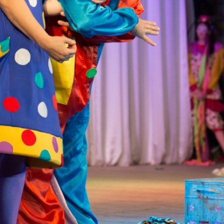
канского фестиваля
тивов "Созвездие
о цирка"
ковой коллектив «Ровесник» Дом культуры с.
 руководитель Рогожинер Светлана Георгиевна
ский коллектив «Шари-вари» МУ «Культурно-
» г.Бендеры, руководители Отличные работники
Молдавской Республики Алёна Александровна и
тив «Энтузиасты» Дома культуры с. Делакеу,
а, руководитель Отличный работник культуры
й Республики Пётр Петрович Дижмару;
ив «Сперанца» Дома культуры посёлка Красное,