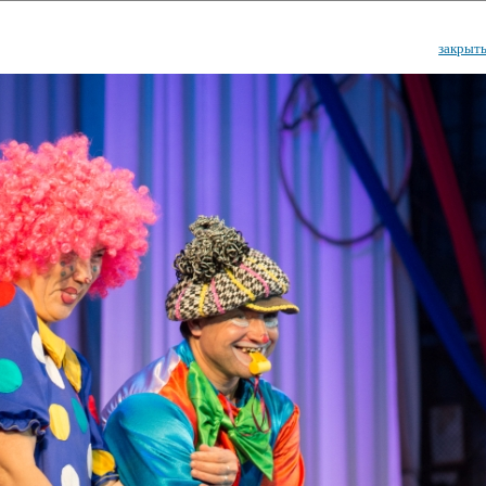
закрыт
ударственный культурный ц
Дворец Республики
ктивы
Новости
Афиша
Арт-монитор
Арт-прожек
ЧЕТЫ ГКЦ "ДВОРЕЦ РЕСПУБЛИ