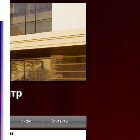
ь
ентр
тор
Инфо
Контакты
КИ"