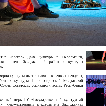
 руководитель Отличный работник культуры
вской Республики Анжела Владимировна
ой коллектив «Алегро» Дома детско –юношеского
бодзейского района, руководитель Хачатурян Юрий
ектив «Радуга» Городской дворец культуры г.
Отличный работник культуры Приднестровской
олай Юрьевич Елистратов;
ктив «Каскад» Дома культуры п. Первомайск,
руководитель Заслуженный работник культуры
н;
рца культуры имени Павла Ткаченко г. Бендеры,
ботник культуры Приднестровской Молдавской
 Союза Советских социалистических Республики
твенный цирк ГУ «Государственный культурный
», художественный руководитель Заслуженная