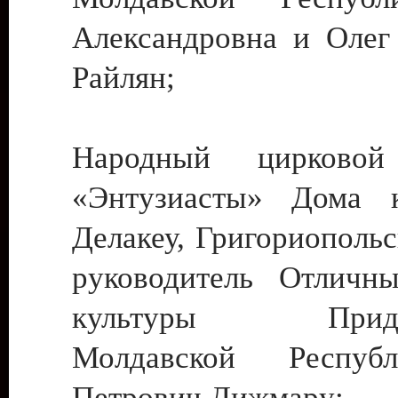
Александровна и Олег
Райлян;
Народный цирковой
«Энтузиасты» Дома к
Делакеу, Григориопольс
руководитель Отличн
культуры Придне
Молдавской Респуб
Петрович Дижмару;