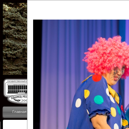
Государственн
Дворец
Главная
Приветствие
Коллективы
Новости
ОТЧЕТЫ ГКЦ 