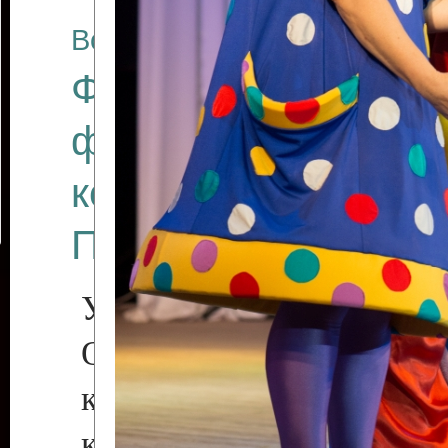
Все отчеты
Финал Республикан
фестиваля цирков
коллективов "Созв
Приднестровского 
Участники фестиваля:
Образцовый эстрадн
коллектив «Рове
культуры с. Протяга