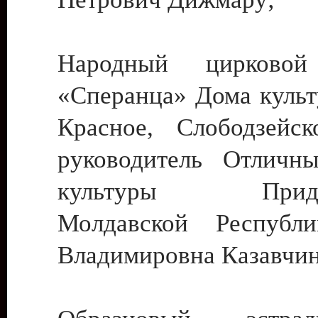
Народный цирковой
«Сперанца» Дома культ
Красное, Слободзейск
руководитель Отличн
культуры Придне
Молдавской Республ
Владимировна Казавчин