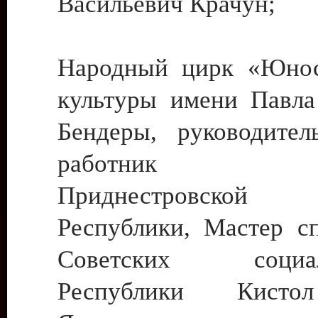
Васильевич Крачун;
Народный цирк «Юнос
культуры имени Павла 
Бендеры, руководите
работник ку
Приднестровской М
Республики, Мастер с
Советских социали
Республики Кист