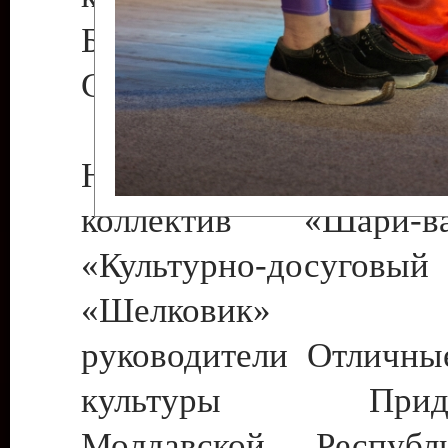
Бендеры , руководител
Светлана Георгиевна
Народный цирковой
коллектив «Шари
«Культурно-досуго
«Шелковик» г.
руководители Отличны
культуры Придне
Молдавской Респуб