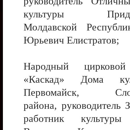
руководитель Отличн
культуры Придне
Молдавской Республи
Юрьевич Елистратов;
Народный цирковой
«Каскад» Дома ку
Первомайск, Слобо
района, руководитель 
работник культуры