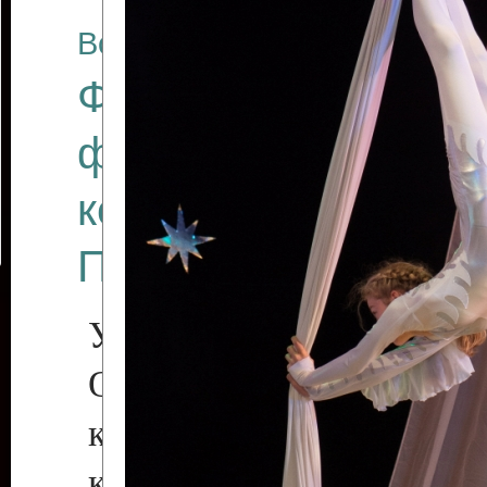
Все отчеты
Финал Республикан
фестиваля цирков
коллективов "Созв
Приднестровского 
Участники фестиваля:
Образцовый эстрадн
коллектив «Рове
культуры с. Протяга