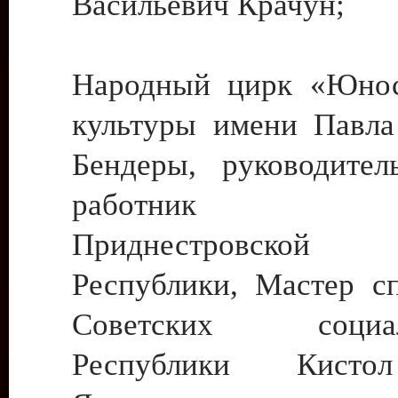
Васильевич Крачун;
Народный цирк «Юнос
культуры имени Павла 
Бендеры, руководите
работник ку
Приднестровской М
Республики, Мастер с
Советских социали
Республики Кист