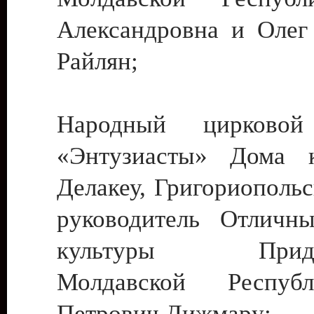
Александровна и Олег
Райлян;
Народный цирковой
«Энтузиасты» Дома к
Делакеу, Григориопольс
руководитель Отличн
культуры Придне
Молдавской Респуб
Петрович Дижмару;