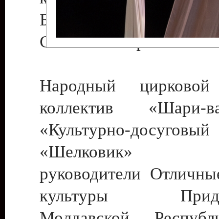
Бендеры , руководител
Светлана Георгиевна
Народный цирковой
коллектив «Шари
«Культурно-досуго
«Шелковик» г.
руководители Отличны
культуры Придне
Молдавской Респуб