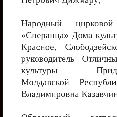
Народный цирковой
«Сперанца» Дома культ
Красное, Слободзейск
руководитель Отличн
культуры Придне
Молдавской Республ
Владимировна Казавчин