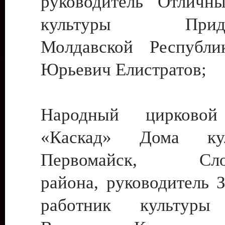
руководитель Отличн
культуры Придне
Молдавской Республи
Юрьевич Елистратов;
Народный цирковой
«Каскад» Дома ку
Первомайск, Слобо
района, руководитель 
работник культуры