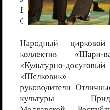
Бендеры , руководител
Светлана Георгиевна
Народный цирковой
коллектив «Шари
«Культурно-досуго
«Шелковик» г.
руководители Отличны
культуры Придне
Молдавской Респуб