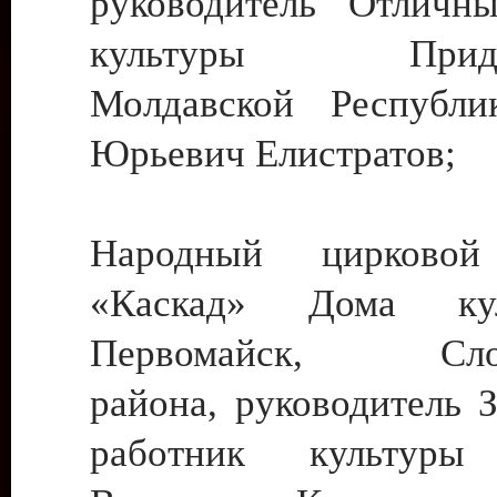
руководитель Отличн
культуры Придне
Молдавской Республи
Юрьевич Елистратов;
Народный цирковой
«Каскад» Дома ку
Первомайск, Слобо
района, руководитель 
работник культуры