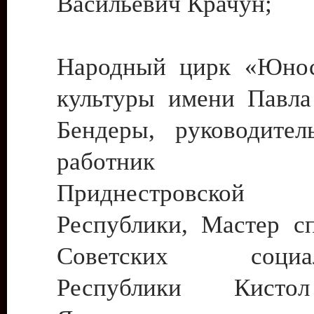
Васильевич Крачун;
Народный цирк «Юнос
культуры имени Павла 
Бендеры, руководите
работник ку
Приднестровской М
Республики, Мастер с
Советских социали
Республики Кист