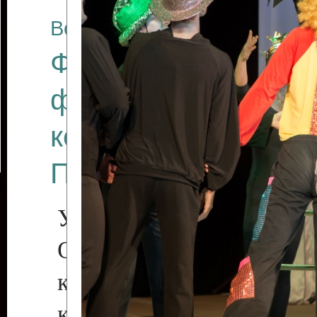
Все отчеты
Финал Республикан
фестиваля цирков
коллективов "Созв
Приднестровского 
Участники фестиваля:
Образцовый эстрадн
коллектив «Рове
культуры с. Протяга