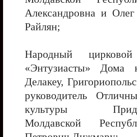
Александровна и Олег
Райлян;
Народный цирковой
«Энтузиасты» Дома к
Делакеу, Григориопольс
руководитель Отличн
культуры Придне
Молдавской Респуб
Петрович Дижмару;