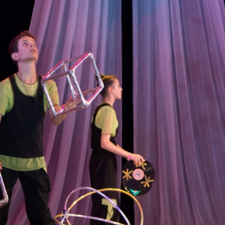
канского фестиваля
тивов "Созвездие
о цирка"
ковой коллектив «Ровесник» Дом культуры с.
 руководитель Рогожинер Светлана Георгиевна
ский коллектив «Шари-вари» МУ «Культурно-
» г.Бендеры, руководители Отличные работники
Молдавской Республики Алёна Александровна и
тив «Энтузиасты» Дома культуры с. Делакеу,
а, руководитель Отличный работник культуры
й Республики Пётр Петрович Дижмару;
ив «Сперанца» Дома культуры посёлка Красное,