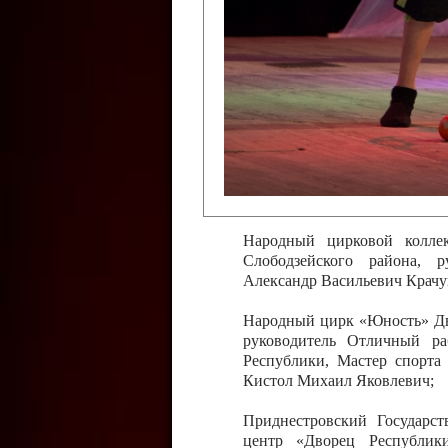
Слободзейского района,
Приднестровской Молда
Казавчинская;
Образцовый эстрадно-цирков
творчества с. Чобручи, Сло
Владимирович;
Образцовый цирковой колл
Тирасполь, руководитель 
Молдавской Республики Ник
Народный цирковой колле
Слободзейского района, 
Александр Васильевич Крачу
Народный цирк «Юность» Дво
руководитель Отличный ра
Республики, Мастер спорта
Кистол Михаил Яковлевич;
Приднестровский Государс
центр «Дворец Республики