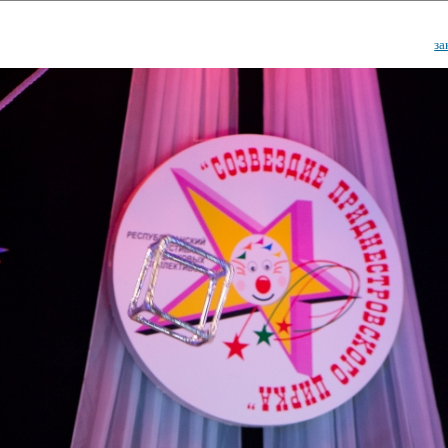
за
ударственный культурный ц
Дворец Республики
ктивы
Новости
Афиша
Арт-монитор
Арт-прожек
ЧЕТЫ ГКЦ "ДВОРЕЦ РЕСПУБЛИ