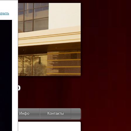
крыть
ентр
тор
Инфо
Контакты
КИ"