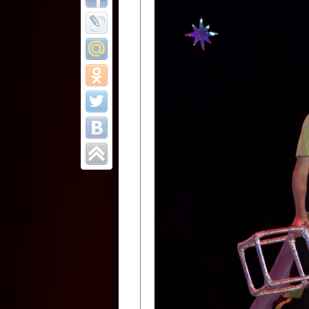
Все отчеты
Финал Республи
цирковых коллек
Приднестровског
Участники фестиваля:
Образцовый эстрадно-цир
Протягайловка, г. Бендеры ,
Народный цирковой клоун
досуговый центр «Шелковик
культуры Приднестровской 
Олег Степанович Райлян;
Народный цирковой коллек
Григориопольского район
Приднестровской Молдавско
Народный цирковой коллект