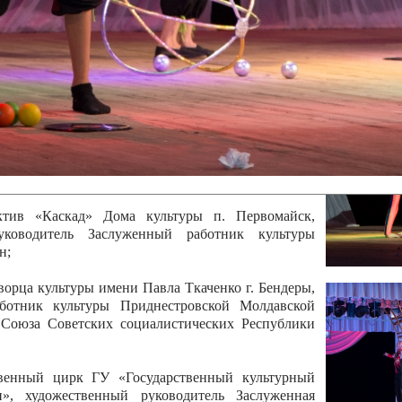
 руководитель Отличный работник культуры
вской Республики Анжела Владимировна
ой коллектив «Алегро» Дома детско –юношеского
бодзейского района, руководитель Хачатурян Юрий
ектив «Радуга» Городской дворец культуры г.
Отличный работник культуры Приднестровской
олай Юрьевич Елистратов;
ктив «Каскад» Дома культуры п. Первомайск,
руководитель Заслуженный работник культуры
н;
рца культуры имени Павла Ткаченко г. Бендеры,
ботник культуры Приднестровской Молдавской
 Союза Советских социалистических Республики
твенный цирк ГУ «Государственный культурный
», художественный руководитель Заслуженная