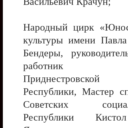
Васильевич Крачун;
Народный цирк «Юнос
культуры имени Павла 
Бендеры, руководите
работник ку
Приднестровской М
Республики, Мастер с
Советских социали
Республики Кист