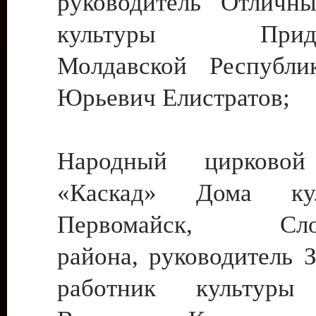
руководитель Отличн
культуры Придне
Молдавской Республи
Юрьевич Елистратов;
Народный цирковой
«Каскад» Дома ку
Первомайск, Слобо
района, руководитель 
работник культуры