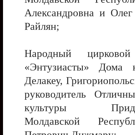
Александровна и Олег
Райлян;
Народный цирковой
«Энтузиасты» Дома к
Делакеу, Григориопольс
руководитель Отличн
культуры Придне
Молдавской Респуб
Петрович Дижмару;