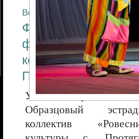
Все отчеты
Финал Республикан
фестиваля цирков
коллективов "Созв
Приднестровского 
Участники фестиваля:
Образцовый эстрадн
коллектив «Рове
культуры с. Протяга