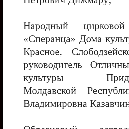
Народный цирковой
«Сперанца» Дома культ
Красное, Слободзейск
руководитель Отличн
культуры Придне
Молдавской Республ
Владимировна Казавчин