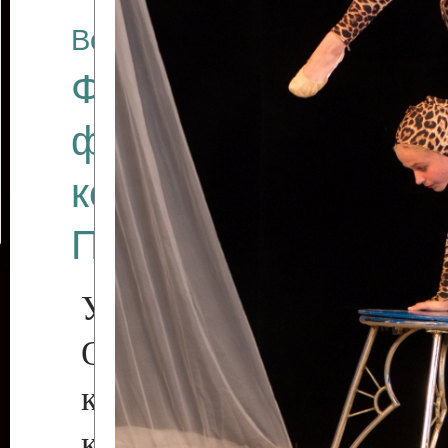
Все отчеты
Финал Республикан
фестиваля цирков
коллективов "Созв
Приднестровского 
Участники фестиваля:
Образцовый эстрадн
коллектив «Рове
культуры с. Протяга