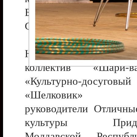
Бендеры , руководител
Светлана Георгиевна
Народный цирковой
коллектив «Шари
«Культурно-досуго
«Шелковик» г.
руководители Отличны
культуры Придне
Молдавской Респуб