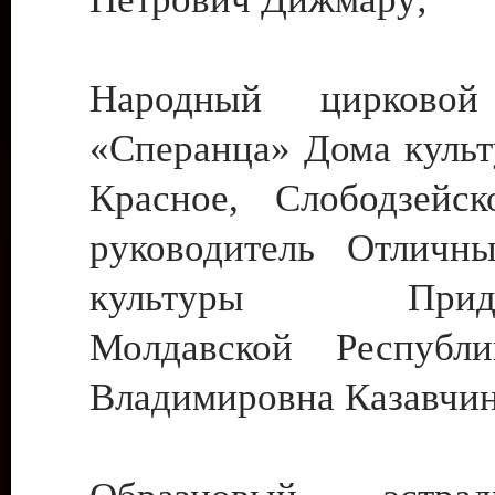
Народный цирковой
«Сперанца» Дома культ
Красное, Слободзейск
руководитель Отличн
культуры Придне
Молдавской Республ
Владимировна Казавчин