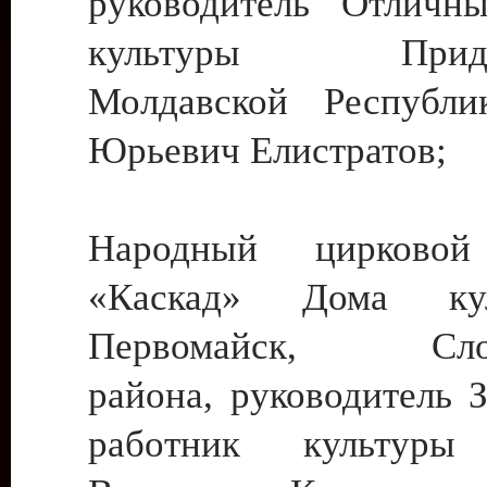
руководитель Отличн
культуры Придне
Молдавской Республи
Юрьевич Елистратов;
Народный цирковой
«Каскад» Дома ку
Первомайск, Слобо
района, руководитель 
работник культуры