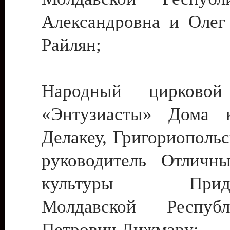
Александровна и Олег
Райлян;
Народный цирковой
«Энтузиасты» Дома к
Делакеу, Григориопольс
руководитель Отличн
культуры Придне
Молдавской Респуб
Петрович Дижмару;