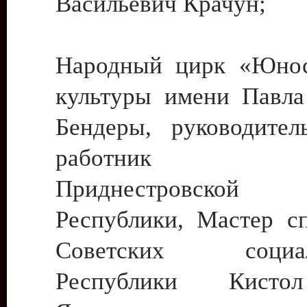
Васильевич Крачун;
Народный цирк «Юнос
культуры имени Павла 
Бендеры, руководите
работник ку
Приднестровской М
Республики, Мастер с
Советских социали
Республики Кист