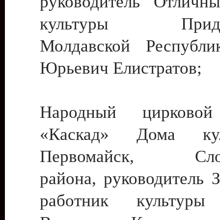
руководитель Отличн
культуры Придне
Молдавской Республи
Юрьевич Елистратов;
Народный цирковой
«Каскад» Дома ку
Первомайск, Слобо
района, руководитель 
работник культуры