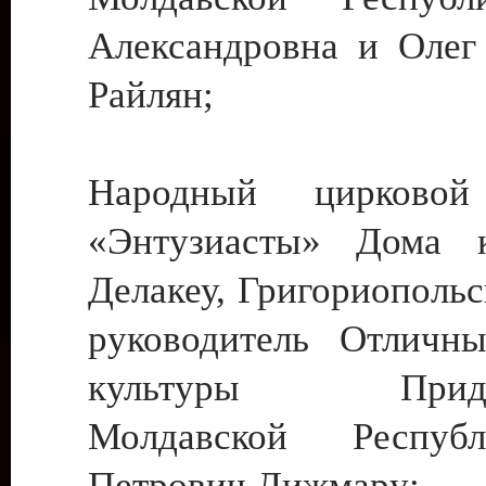
Александровна и Олег
Райлян;
Народный цирковой
«Энтузиасты» Дома к
Делакеу, Григориопольс
руководитель Отличн
культуры Придне
Молдавской Респуб
Петрович Дижмару;