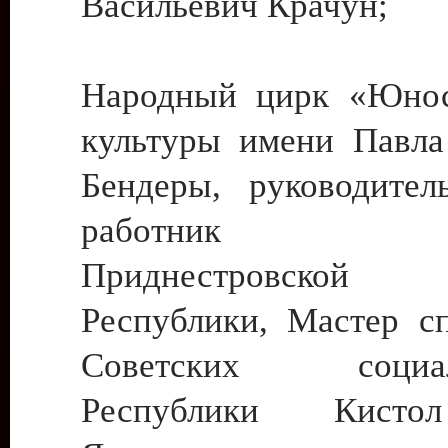
Васильевич Крачун;
Народный цирк «Юнос
культуры имени Павла 
Бендеры, руководите
работник ку
Приднестровской М
Республики, Мастер с
Советских социали
Республики Кист