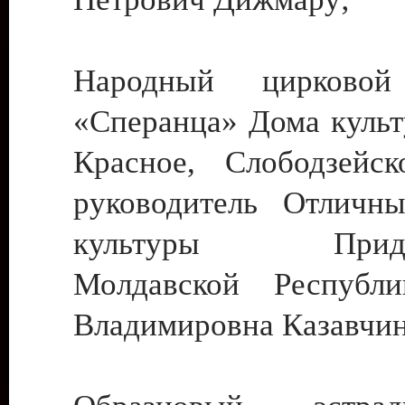
Народный цирковой
«Сперанца» Дома культ
Красное, Слободзейск
руководитель Отличн
культуры Придне
Молдавской Республ
Владимировна Казавчин