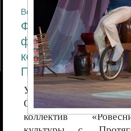
Все отчеты
Финал Республикан
фестиваля цирков
коллективов "Созв
Приднестровского 
Участники фестиваля:
Образцовый эстрадн
коллектив «Рове
культуры с. Протяга