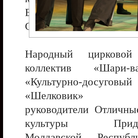
Бендеры , руководител
Светлана Георгиевна
Народный цирковой
коллектив «Шари
«Культурно-досуго
«Шелковик» г.
руководители Отличны
культуры Придне
Молдавской Респуб