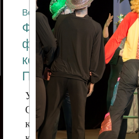
Все отчеты
Финал Республикан
фестиваля цирков
коллективов "Созв
Приднестровского 
Участники фестиваля:
Образцовый эстрадн
коллектив «Рове
культуры с. Протяга