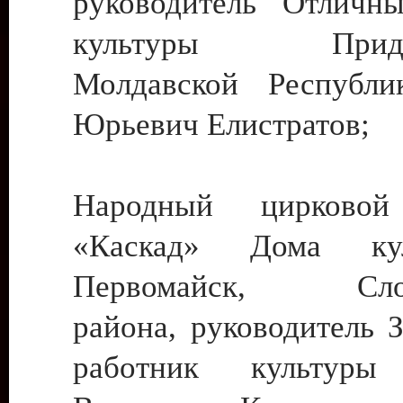
руководитель Отличн
культуры Придне
Молдавской Республи
Юрьевич Елистратов;
Народный цирковой
«Каскад» Дома ку
Первомайск, Слобо
района, руководитель 
работник культуры