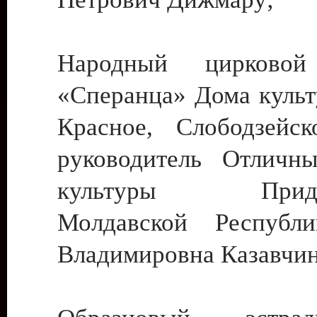
Народный цирковой
«Сперанца» Дома культ
Красное, Слободзейск
руководитель Отличн
культуры Придне
Молдавской Республ
Владимировна Казавчин