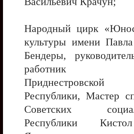
Васильевич Крачун;
Народный цирк «Юнос
культуры имени Павла 
Бендеры, руководите
работник ку
Приднестровской М
Республики, Мастер с
Советских социали
Республики Кист