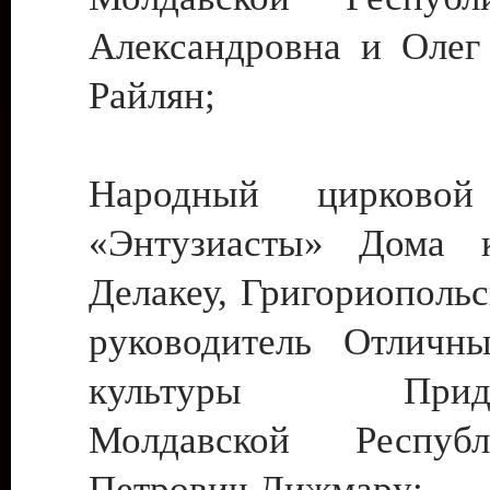
Александровна и Олег
Райлян;
Народный цирковой
«Энтузиасты» Дома к
Делакеу, Григориопольс
руководитель Отличн
культуры Придне
Молдавской Респуб
Петрович Дижмару;