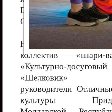
Бендеры , руководител
Светлана Георгиевна
Народный цирковой
коллектив «Шари
«Культурно-досуго
«Шелковик» г.
руководители Отличны
культуры Придне
Молдавской Респуб