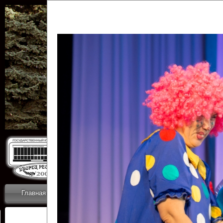
Государственн
Дворец
Главная
Приветствие
Коллективы
Новости
ОТЧЕТЫ ГКЦ 