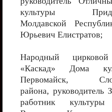
руководитель Отличн
культуры Придне
Молдавской Республи
Юрьевич Елистратов;
Народный цирковой
«Каскад» Дома ку
Первомайск, Слобо
района, руководитель 
работник культуры