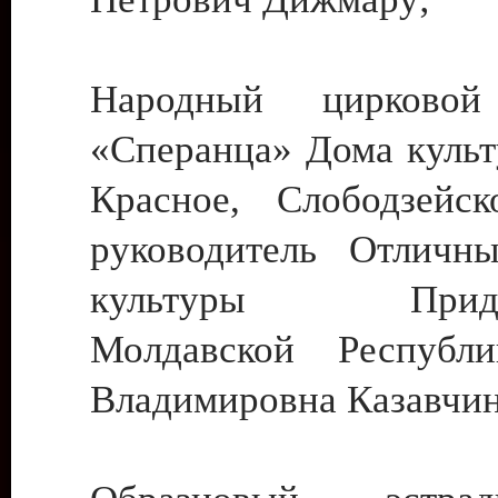
Народный цирковой
«Сперанца» Дома культ
Красное, Слободзейск
руководитель Отличн
культуры Придне
Молдавской Республ
Владимировна Казавчин