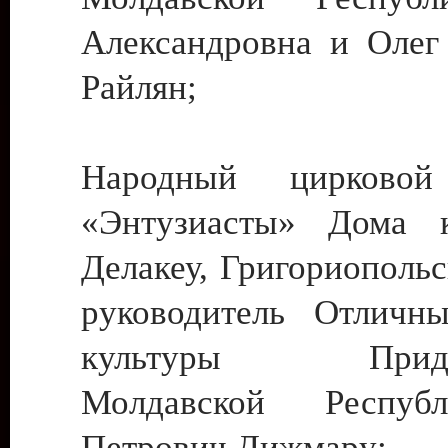
Александровна и Олег
Райлян;
Народный цирковой
«Энтузиасты» Дома к
Делакеу, Григориопольс
руководитель Отличн
культуры Придне
Молдавской Респуб
Петрович Дижмару;