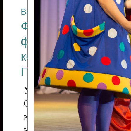
Все отчеты
Финал Республикан
фестиваля цирков
коллективов "Созв
Приднестровского 
Участники фестиваля:
Образцовый эстрадн
коллектив «Рове
культуры с. Протяга