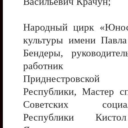
Васильевич Крачун;
Народный цирк «Юнос
культуры имени Павла 
Бендеры, руководите
работник ку
Приднестровской М
Республики, Мастер с
Советских социали
Республики Кист