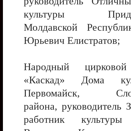
руководитель Отличн
культуры Придне
Молдавской Республи
Юрьевич Елистратов;
Народный цирковой
«Каскад» Дома ку
Первомайск, Слобо
района, руководитель 
работник культуры