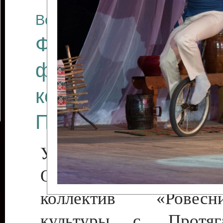
Все отчеты
Финал Республикан
фестиваля цирков
коллективов "Созв
Приднестровского 
Участники фестиваля:
Образцовый эстрадн
коллектив «Рове
культуры с. Протяга