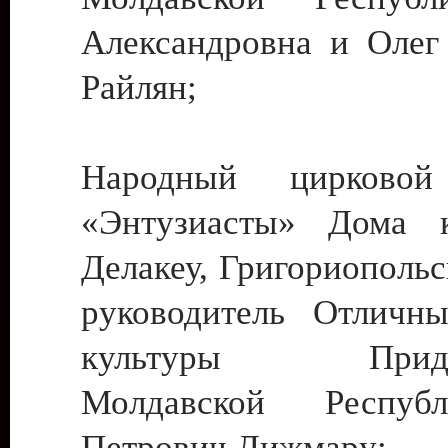
Александровна и Олег
Райлян;
Народный цирковой
«Энтузиасты» Дома к
Делакеу, Григориопольс
руководитель Отличн
культуры Придне
Молдавской Респуб
Петрович Дижмару;