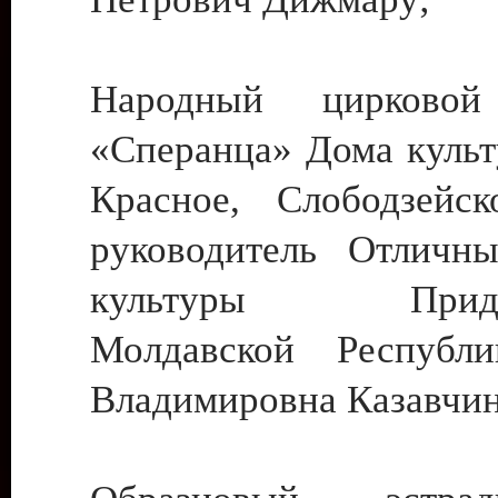
Народный цирковой
«Сперанца» Дома культ
Красное, Слободзейск
руководитель Отличн
культуры Придне
Молдавской Республ
Владимировна Казавчин