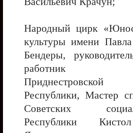
Васильевич Крачун;
Народный цирк «Юнос
культуры имени Павла 
Бендеры, руководите
работник ку
Приднестровской М
Республики, Мастер с
Советских социали
Республики Кист