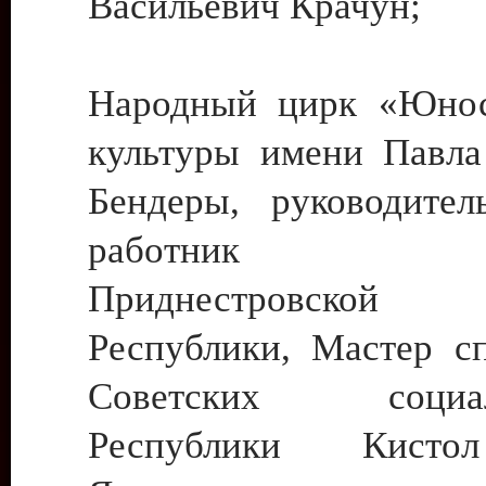
Васильевич Крачун;
Народный цирк «Юнос
культуры имени Павла 
Бендеры, руководите
работник ку
Приднестровской М
Республики, Мастер с
Советских социали
Республики Кист