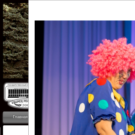
Государственн
Дворец
Главная
Приветствие
Коллективы
Новости
ОТЧЕТЫ ГКЦ 