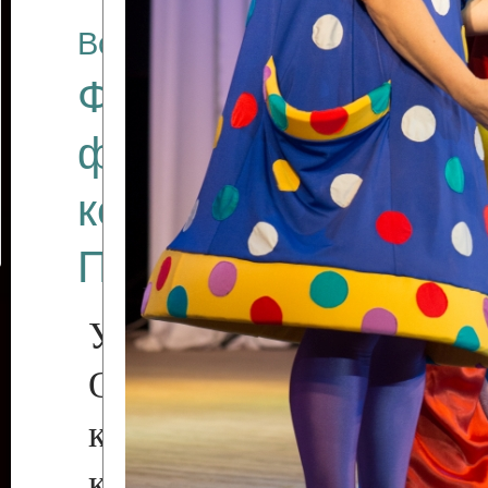
Все отчеты
Финал Республикан
фестиваля цирков
коллективов "Созв
Приднестровского 
Участники фестиваля:
Образцовый эстрадн
коллектив «Рове
культуры с. Протяга