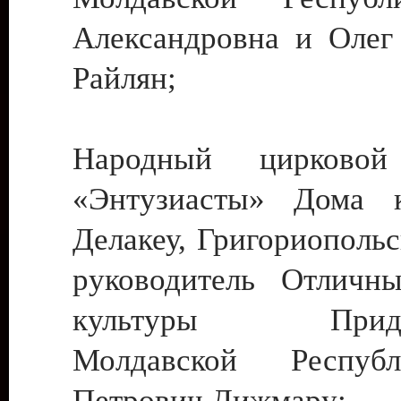
Александровна и Олег
Райлян;
Народный цирковой
«Энтузиасты» Дома к
Делакеу, Григориопольс
руководитель Отличн
культуры Придне
Молдавской Респуб
Петрович Дижмару;