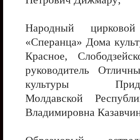
Народный цирковой
«Сперанца» Дома культ
Красное, Слободзейск
руководитель Отличн
культуры Придне
Молдавской Республ
Владимировна Казавчин