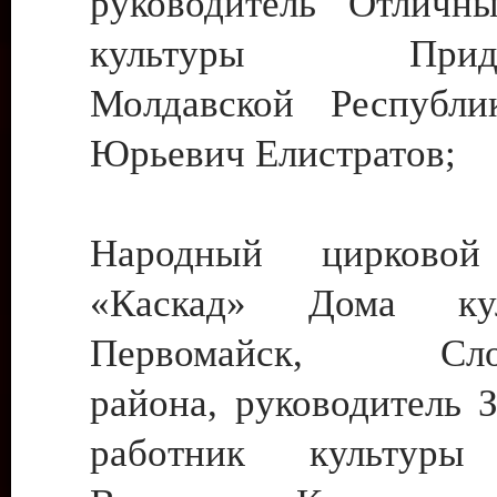
руководитель Отличн
культуры Придне
Молдавской Республи
Юрьевич Елистратов;
Народный цирковой
«Каскад» Дома ку
Первомайск, Слобо
района, руководитель 
работник культуры