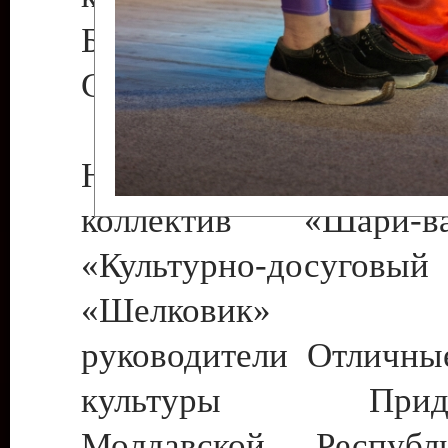
Бендеры , руководител
Светлана Георгиевна
Народный цирковой
коллектив «Шари
«Культурно-досуго
«Шелковик» г.
руководители Отличны
культуры Придне
Молдавской Респуб