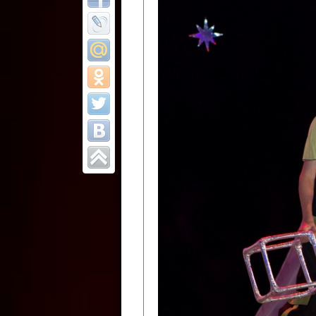
Все отчеты
Финал Республи
цирковых коллек
Приднестровског
Участники фестиваля:
Образцовый эстрадно-цир
Протягайловка, г. Бендеры ,
Народный цирковой клоун
досуговый центр «Шелковик
культуры Приднестровской 
Олег Степанович Райлян;
Народный цирковой коллек
Григориопольского район
Приднестровской Молдавско
Народный цирковой коллект