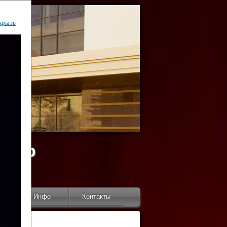
крыть
ентр
тор
Инфо
Контакты
КИ"