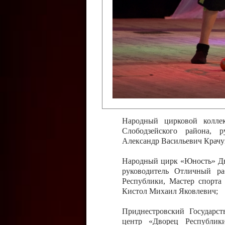
Слободзейского района,
Приднестровской Молда
Казавчинская;
Образцовый эстрадно-цирков
творчества с. Чобручи, Сло
Владимирович;
Образцовый цирковой колл
Тирасполь, руководитель 
Молдавской Республики Ник
Народный цирковой колле
Слободзейского района, 
Александр Васильевич Крачу
Народный цирк «Юность» Дво
руководитель Отличный ра
Республики, Мастер спорта
Кистол Михаил Яковлевич;
Приднестровский Государс
центр «Дворец Республики