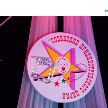
за
ударственный культурный ц
Дворец Республики
ктивы
Новости
Афиша
Арт-монитор
Арт-прожек
ЧЕТЫ ГКЦ "ДВОРЕЦ РЕСПУБЛИ