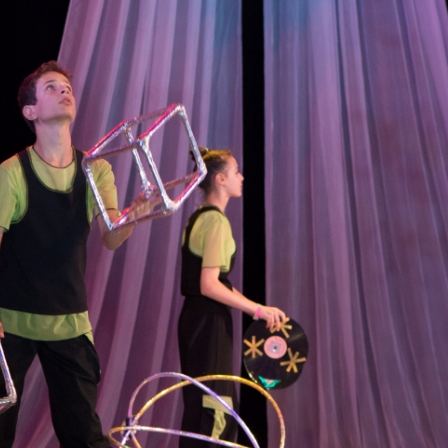
канского фестиваля
тивов "Созвездие
о цирка"
ковой коллектив «Ровесник» Дом культуры с.
 руководитель Рогожинер Светлана Георгиевна
ский коллектив «Шари-вари» МУ «Культурно-
» г.Бендеры, руководители Отличные работники
Молдавской Республики Алёна Александровна и
тив «Энтузиасты» Дома культуры с. Делакеу,
а, руководитель Отличный работник культуры
й Республики Пётр Петрович Дижмару;
ив «Сперанца» Дома культуры посёлка Красное,