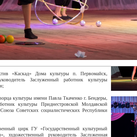
 руководитель Отличный работник культуры
вской Республики Анжела Владимировна
ой коллектив «Алегро» Дома детско –юношеского
бодзейского района, руководитель Хачатурян Юрий
ектив «Радуга» Городской дворец культуры г.
Отличный работник культуры Приднестровской
олай Юрьевич Елистратов;
ктив «Каскад» Дома культуры п. Первомайск,
руководитель Заслуженный работник культуры
н;
рца культуры имени Павла Ткаченко г. Бендеры,
ботник культуры Приднестровской Молдавской
 Союза Советских социалистических Республики
твенный цирк ГУ «Государственный культурный
», художественный руководитель Заслуженная