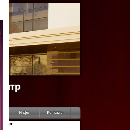
ь
ентр
тор
Инфо
Контакты
КИ"