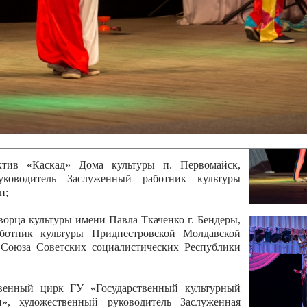
 руководитель Отличный работник культуры
вской Республики Анжела Владимировна
ой коллектив «Алегро» Дома детско –юношеского
бодзейского района, руководитель Хачатурян Юрий
ектив «Радуга» Городской дворец культуры г.
Отличный работник культуры Приднестровской
олай Юрьевич Елистратов;
ктив «Каскад» Дома культуры п. Первомайск,
руководитель Заслуженный работник культуры
н;
рца культуры имени Павла Ткаченко г. Бендеры,
ботник культуры Приднестровской Молдавской
 Союза Советских социалистических Республики
твенный цирк ГУ «Государственный культурный
», художественный руководитель Заслуженная