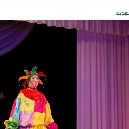
закрыт
ударственный культурный ц
Дворец Республики
ктивы
Новости
Афиша
Арт-монитор
Арт-прожек
ЧЕТЫ ГКЦ "ДВОРЕЦ РЕСПУБЛИ