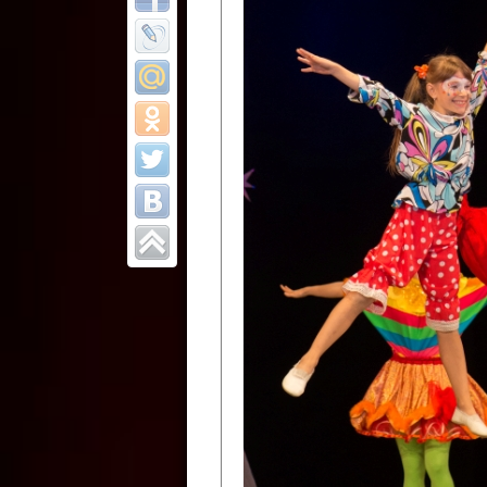
Все отчеты
Финал Республи
цирковых коллек
Приднестровског
Участники фестиваля:
Образцовый эстрадно-цир
Протягайловка, г. Бендеры ,
Народный цирковой клоун
досуговый центр «Шелковик
культуры Приднестровской 
Олег Степанович Райлян;
Народный цирковой коллек
Григориопольского район
Приднестровской Молдавско
Народный цирковой коллект