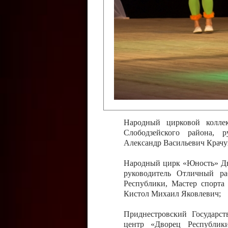
Слободзейского района,
Приднестровской Молда
Казавчинская;
Образцовый эстрадно-цирков
творчества с. Чобручи, Сло
Владимирович;
Образцовый цирковой колл
Тирасполь, руководитель 
Молдавской Республики Ник
Народный цирковой колле
Слободзейского района, 
Александр Васильевич Крачу
Народный цирк «Юность» Дво
руководитель Отличный ра
Республики, Мастер спорта
Кистол Михаил Яковлевич;
Приднестровский Государс
центр «Дворец Республики