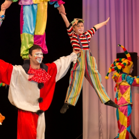
канского фестиваля
тивов "Созвездие
о цирка"
ковой коллектив «Ровесник» Дом культуры с.
 руководитель Рогожинер Светлана Георгиевна
ский коллектив «Шари-вари» МУ «Культурно-
» г.Бендеры, руководители Отличные работники
Молдавской Республики Алёна Александровна и
тив «Энтузиасты» Дома культуры с. Делакеу,
а, руководитель Отличный работник культуры
й Республики Пётр Петрович Дижмару;
ив «Сперанца» Дома культуры посёлка Красное,