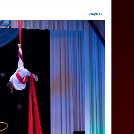
закрыть
ентр
тор
Инфо
Контакты
КИ"