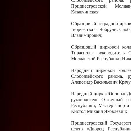
Слободзейского района,
Приднестровской Молда
Казавчинская;
Образцовый эстрадно-цирков
творчества с. Чобручи, Сло
Владимирович;
Образцовый цирковой колл
Тирасполь, руководитель 
Молдавской Республики Ник
Народный цирковой колле
Слободзейского района, 
Александр Васильевич Крачу
Народный цирк «Юность» Дво
руководитель Отличный ра
Республики, Мастер спорта
Кистол Михаил Яковлевич;
Приднестровский Государс
центр «Дворец Республики