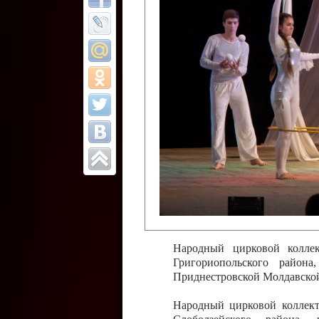
Все отчеты
Финал Республи
цирковых коллек
Приднестровског
Участники фестиваля:
Образцовый эстрадно-цир
Протягайловка, г. Бендеры ,
Народный цирковой клоун
досуговый центр «Шелковик
культуры Приднестровской 
Олег Степанович Райлян;
Народный цирковой коллек
Григориопольского район
Приднестровской Молдавско
Народный цирковой коллект