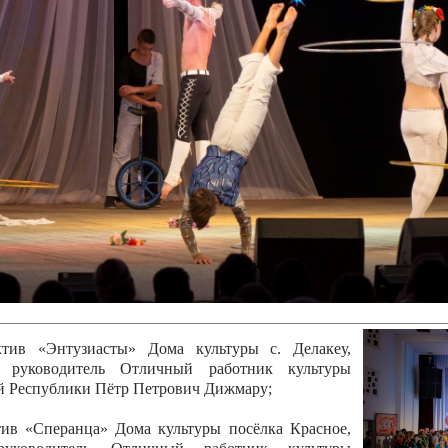
канского фестиваля
тивов "Созвездие
о цирка"
ковой коллектив «Ровесник» Дом культуры с.
 руководитель Рогожинер Светлана Георгиевна
ский коллектив «Шари-вари» МУ «Культурно-
» г.Бендеры, руководители Отличные работники
Молдавской Республики Алёна Александровна и
тив «Энтузиасты» Дома культуры с. Делакеу,
а, руководитель Отличный работник культуры
й Республики Пётр Петрович Дижмару;
ив «Сперанца» Дома культуры посёлка Красное,