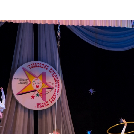
ударственный культурный ц
Дворец Республики
ктивы
Новости
Афиша
Арт-монитор
Арт-прожек
ЧЕТЫ ГКЦ "ДВОРЕЦ РЕСПУБЛИ