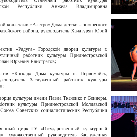
 руководитель Отличный работник культуры
вской Республики Анжела Владимировна
ой коллектив «Алегро» Дома детско –юношеского
бодзейского района, руководитель Хачатурян Юрий
ектив «Радуга» Городской дворец культуры г.
Отличный работник культуры Приднестровской
олай Юрьевич Елистратов;
ктив «Каскад» Дома культуры п. Первомайск,
руководитель Заслуженный работник культуры
н;
рца культуры имени Павла Ткаченко г. Бендеры,
ботник культуры Приднестровской Молдавской
 Союза Советских социалистических Республики
твенный цирк ГУ «Государственный культурный
», художественный руководитель Заслуженная