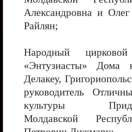
Александровна и Олег
Райлян;
Народный цирковой
«Энтузиасты» Дома к
Делакеу, Григориопольс
руководитель Отличн
культуры Придне
Молдавской Респуб
Петрович Дижмару;