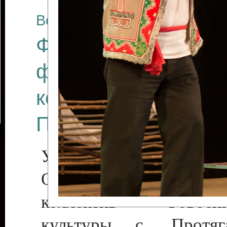
Все отчеты
Финал Республикан
фестиваля цирков
коллективов "Созв
Приднестровского 
Участники фестиваля:
Образцовый эстрадн
коллектив «Рове
культуры с. Протяга