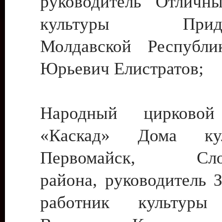
руководитель Отличн
культуры Придне
Молдавской Республи
Юрьевич Елистратов;
Народный цирковой
«Каскад» Дома ку
Первомайск, Слобо
района, руководитель 
работник культуры