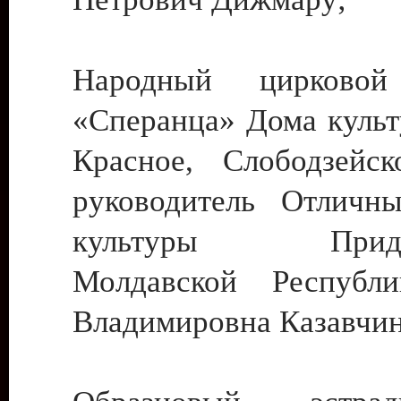
Народный цирковой
«Сперанца» Дома культ
Красное, Слободзейск
руководитель Отличн
культуры Придне
Молдавской Республ
Владимировна Казавчин