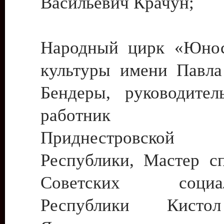
Васильевич Крачун;
Народный цирк «Юнос
культуры имени Павла 
Бендеры, руководите
работник ку
Приднестровской М
Республики, Мастер с
Советских социали
Республики Кист