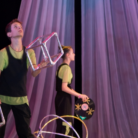
канского фестиваля
тивов "Созвездие
о цирка"
ковой коллектив «Ровесник» Дом культуры с.
 руководитель Рогожинер Светлана Георгиевна
ский коллектив «Шари-вари» МУ «Культурно-
» г.Бендеры, руководители Отличные работники
Молдавской Республики Алёна Александровна и
тив «Энтузиасты» Дома культуры с. Делакеу,
а, руководитель Отличный работник культуры
й Республики Пётр Петрович Дижмару;
ив «Сперанца» Дома культуры посёлка Красное,