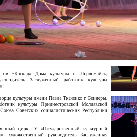
 руководитель Отличный работник культуры
вской Республики Анжела Владимировна
ой коллектив «Алегро» Дома детско –юношеского
бодзейского района, руководитель Хачатурян Юрий
ектив «Радуга» Городской дворец культуры г.
Отличный работник культуры Приднестровской
олай Юрьевич Елистратов;
ктив «Каскад» Дома культуры п. Первомайск,
руководитель Заслуженный работник культуры
н;
рца культуры имени Павла Ткаченко г. Бендеры,
ботник культуры Приднестровской Молдавской
 Союза Советских социалистических Республики
твенный цирк ГУ «Государственный культурный
», художественный руководитель Заслуженная