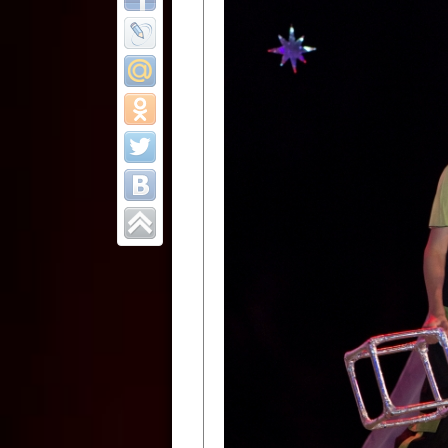
Все отчеты
Финал Республи
цирковых коллек
Приднестровског
Участники фестиваля:
Образцовый эстрадно-цир
Протягайловка, г. Бендеры ,
Народный цирковой клоун
досуговый центр «Шелковик
культуры Приднестровской 
Олег Степанович Райлян;
Народный цирковой коллек
Григориопольского район
Приднестровской Молдавско
Народный цирковой коллект