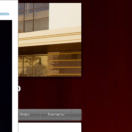
крыть
ентр
тор
Инфо
Контакты
КИ"