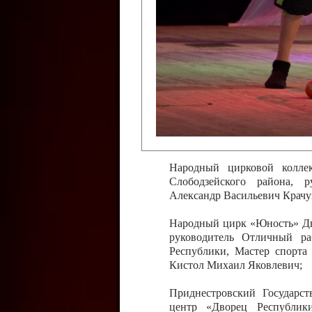
Слободзейского района,
Приднестровской Молда
Казавчинская;
Образцовый эстрадно-цирков
творчества с. Чобручи, Сло
Владимирович;
Образцовый цирковой колл
Тирасполь, руководитель 
Молдавской Республики Ник
Народный цирковой колле
Слободзейского района, 
Александр Васильевич Крачу
Народный цирк «Юность» Дво
руководитель Отличный ра
Республики, Мастер спорта
Кистол Михаил Яковлевич;
Приднестровский Государс
центр «Дворец Республики