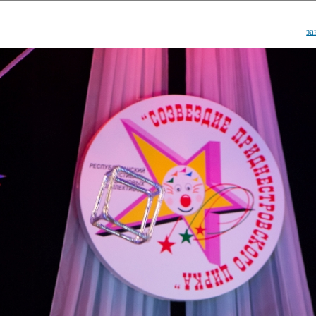
за
ударственный культурный ц
Дворец Республики
ктивы
Новости
Афиша
Арт-монитор
Арт-прожек
ЧЕТЫ ГКЦ "ДВОРЕЦ РЕСПУБЛИ