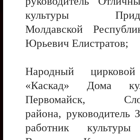
руководитель Отличн
культуры Придне
Молдавской Республи
Юрьевич Елистратов;
Народный цирковой
«Каскад» Дома ку
Первомайск, Слобо
района, руководитель 
работник культуры