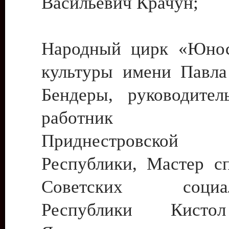
Васильевич Крачун;
Народный цирк «Юнос
культуры имени Павла 
Бендеры, руководите
работник ку
Приднестровской М
Республики, Мастер с
Советских социали
Республики Кист