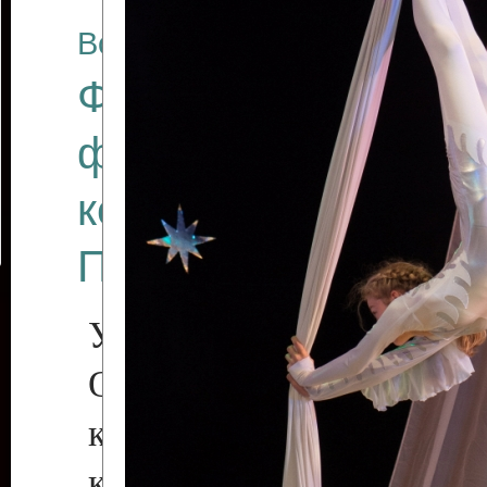
Все отчеты
Финал Республикан
фестиваля цирков
коллективов "Созв
Приднестровского 
Участники фестиваля:
Образцовый эстрадн
коллектив «Рове
культуры с. Протяга