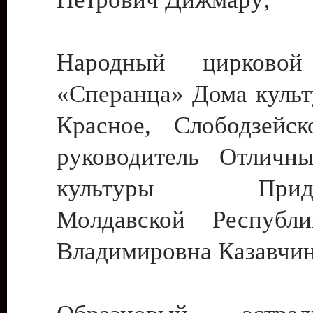
Народный цирковой
«Сперанца» Дома культ
Красное, Слободзейск
руководитель Отличн
культуры Придне
Молдавской Республ
Владимировна Казавчин