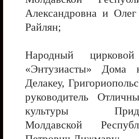
Александровна и Олег
Райлян;
Народный цирковой
«Энтузиасты» Дома к
Делакеу, Григориопольс
руководитель Отличн
культуры Придне
Молдавской Респуб
Петрович Дижмару;