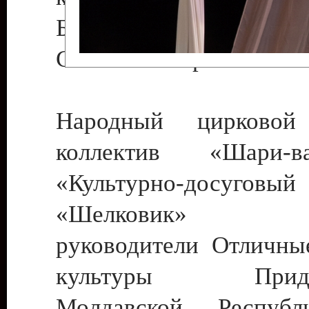
Бендеры , руководител
Светлана Георгиевна
Народный цирковой
коллектив «Шари
«Культурно-досуго
«Шелковик» г.
руководители Отличны
культуры Придне
Молдавской Респуб