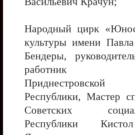
Васильевич Крачун;
Народный цирк «Юнос
культуры имени Павла 
Бендеры, руководите
работник ку
Приднестровской М
Республики, Мастер с
Советских социали
Республики Кист