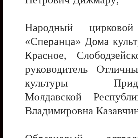
Народный цирковой
«Сперанца» Дома культ
Красное, Слободзейск
руководитель Отличн
культуры Придне
Молдавской Республ
Владимировна Казавчин