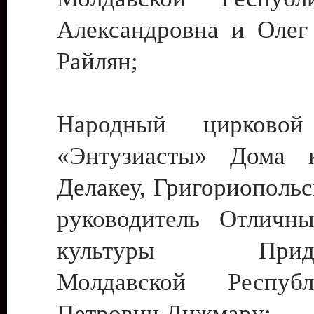
Александровна и Олег
Райлян;
Народный цирковой
«Энтузиасты» Дома к
Делакеу, Григориопольс
руководитель Отличн
культуры Придне
Молдавской Респуб
Петрович Дижмару;