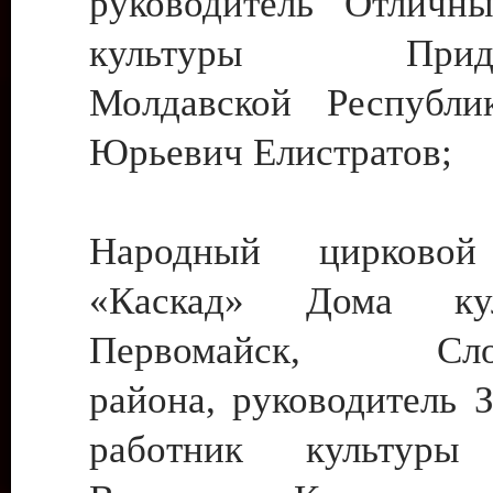
руководитель Отличн
культуры Придне
Молдавской Республи
Юрьевич Елистратов;
Народный цирковой
«Каскад» Дома ку
Первомайск, Слобо
района, руководитель 
работник культуры