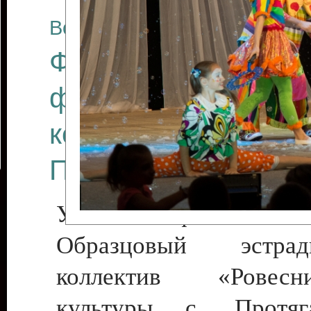
Все отчеты
Финал Республикан
фестиваля цирков
коллективов "Созв
Приднестровского 
Участники фестиваля:
Образцовый эстрадн
коллектив «Рове
культуры с. Протяга