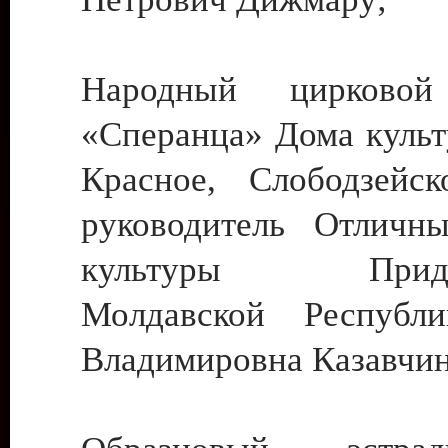
Народный цирковой
«Сперанца» Дома культ
Красное, Слободзейск
руководитель Отличн
культуры Придне
Молдавской Республ
Владимировна Казавчин