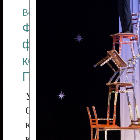
Все отчеты
Финал Республикан
фестиваля цирков
коллективов "Созв
Приднестровского 
Участники фестиваля:
Образцовый эстрадн
коллектив «Рове
культуры с. Протяга