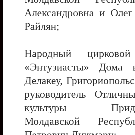
Александровна и Олег
Райлян;
Народный цирковой
«Энтузиасты» Дома к
Делакеу, Григориопольс
руководитель Отличн
культуры Придне
Молдавской Респуб
Петрович Дижмару;