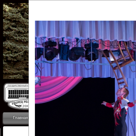
Государственн
Дворец
Главная
Приветствие
Коллективы
Новости
ОТЧЕТЫ ГКЦ 