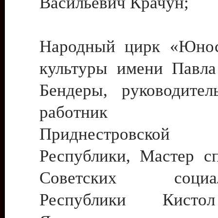
Васильевич Крачун;
Народный цирк «Юнос
культуры имени Павла 
Бендеры, руководите
работник ку
Приднестровской М
Республики, Мастер с
Советских социали
Республики Кист