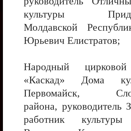
руководитель Отличн
культуры Придне
Молдавской Республи
Юрьевич Елистратов;
Народный цирковой
«Каскад» Дома ку
Первомайск, Слобо
района, руководитель 
работник культуры