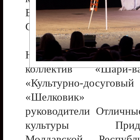
Бендеры , руководител
Светлана Георгиевна
Народный цирковой
коллектив «Шари
«Культурно-досуго
«Шелковик» г.
руководители Отличны
культуры Придне
Молдавской Респуб