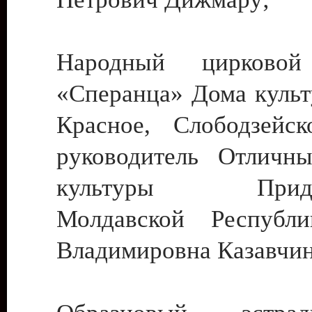
Народный цирковой
«Сперанца» Дома культ
Красное, Слободзейск
руководитель Отличн
культуры Придне
Молдавской Республ
Владимировна Казавчин