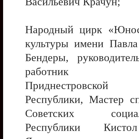
Васильевич Крачун;
Народный цирк «Юнос
культуры имени Павла 
Бендеры, руководите
работник ку
Приднестровской М
Республики, Мастер с
Советских социали
Республики Кист