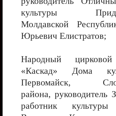
руководитель Отличн
культуры Придне
Молдавской Республи
Юрьевич Елистратов;
Народный цирковой
«Каскад» Дома ку
Первомайск, Слобо
района, руководитель 
работник культуры