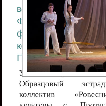
Все отчеты
Финал Республикан
фестиваля цирков
коллективов "Созв
Приднестровского 
Участники фестиваля:
Образцовый эстрадн
коллектив «Рове
культуры с. Протяга