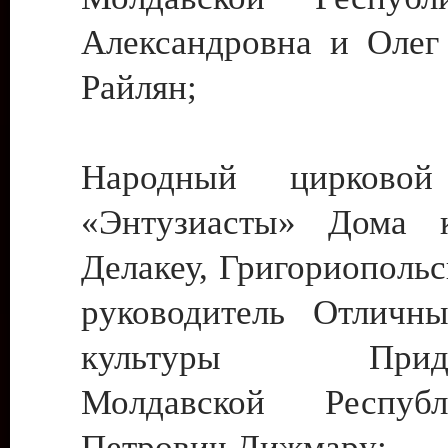
Александровна и Олег
Райлян;
Народный цирковой
«Энтузиасты» Дома к
Делакеу, Григориопольс
руководитель Отличн
культуры Придне
Молдавской Респуб
Петрович Дижмару;