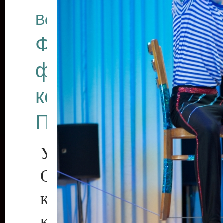
Все отчеты
Финал Республикан
фестиваля цирков
коллективов "Созв
Приднестровского 
Участники фестиваля:
Образцовый эстрадн
коллектив «Рове
культуры с. Протяга