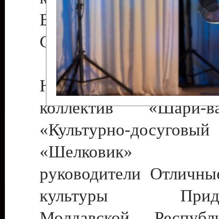
Бендеры , руководител
Светлана Георгиевна
Народный цирковой
коллектив «Шари
«Культурно-досуго
«Шелковик» г.
руководители Отличны
культуры Придне
Молдавской Респуб