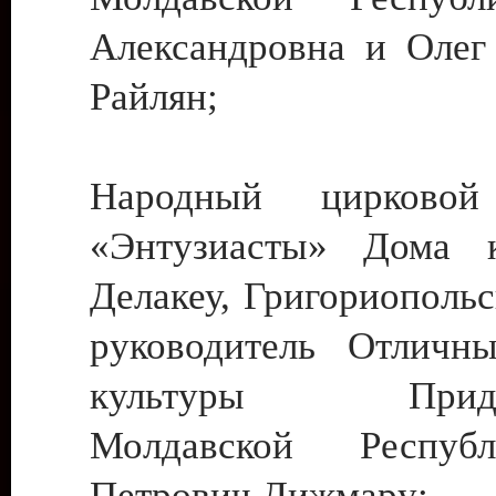
Александровна и Олег
Райлян;
Народный цирковой
«Энтузиасты» Дома к
Делакеу, Григориопольс
руководитель Отличн
культуры Придне
Молдавской Респуб
Петрович Дижмару;