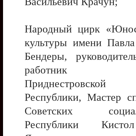
Васильевич Крачун;
Народный цирк «Юнос
культуры имени Павла 
Бендеры, руководите
работник ку
Приднестровской М
Республики, Мастер с
Советских социали
Республики Кист