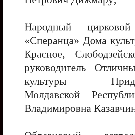
Народный цирковой
«Сперанца» Дома культ
Красное, Слободзейск
руководитель Отличн
культуры Придне
Молдавской Республ
Владимировна Казавчин