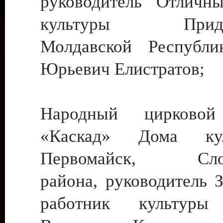
руководитель Отличн
культуры Придне
Молдавской Республи
Юрьевич Елистратов;
Народный цирковой
«Каскад» Дома ку
Первомайск, Слобо
района, руководитель 
работник культуры