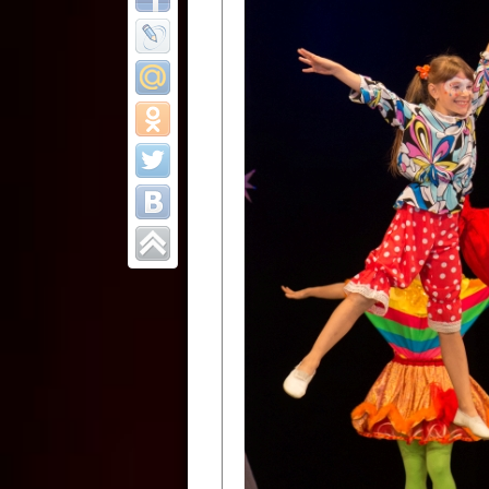
Все отчеты
Финал Республи
цирковых коллек
Приднестровског
Участники фестиваля:
Образцовый эстрадно-цир
Протягайловка, г. Бендеры ,
Народный цирковой клоун
досуговый центр «Шелковик
культуры Приднестровской 
Олег Степанович Райлян;
Народный цирковой коллек
Григориопольского район
Приднестровской Молдавско
Народный цирковой коллект