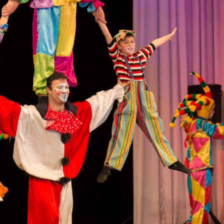
канского фестиваля
тивов "Созвездие
о цирка"
ковой коллектив «Ровесник» Дом культуры с.
 руководитель Рогожинер Светлана Георгиевна
ский коллектив «Шари-вари» МУ «Культурно-
» г.Бендеры, руководители Отличные работники
Молдавской Республики Алёна Александровна и
тив «Энтузиасты» Дома культуры с. Делакеу,
а, руководитель Отличный работник культуры
й Республики Пётр Петрович Дижмару;
ив «Сперанца» Дома культуры посёлка Красное,