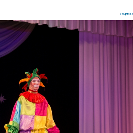
закрыт
ударственный культурный ц
Дворец Республики
ктивы
Новости
Афиша
Арт-монитор
Арт-прожек
ЧЕТЫ ГКЦ "ДВОРЕЦ РЕСПУБЛИ