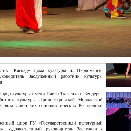
 руководитель Отличный работник культуры
вской Республики Анжела Владимировна
ой коллектив «Алегро» Дома детско –юношеского
бодзейского района, руководитель Хачатурян Юрий
ектив «Радуга» Городской дворец культуры г.
Отличный работник культуры Приднестровской
олай Юрьевич Елистратов;
ктив «Каскад» Дома культуры п. Первомайск,
руководитель Заслуженный работник культуры
н;
рца культуры имени Павла Ткаченко г. Бендеры,
ботник культуры Приднестровской Молдавской
 Союза Советских социалистических Республики
твенный цирк ГУ «Государственный культурный
», художественный руководитель Заслуженная