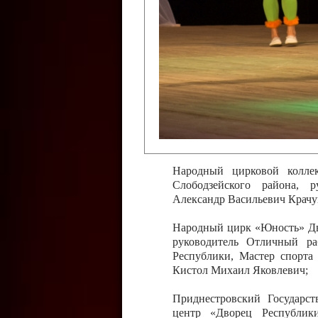
Слободзейского района,
Приднестровской Молда
Казавчинская;
Образцовый эстрадно-цирков
творчества с. Чобручи, Сло
Владимирович;
Образцовый цирковой колл
Тирасполь, руководитель 
Молдавской Республики Ник
Народный цирковой колле
Слободзейского района, 
Александр Васильевич Крачу
Народный цирк «Юность» Дво
руководитель Отличный ра
Республики, Мастер спорта
Кистол Михаил Яковлевич;
Приднестровский Государс
центр «Дворец Республики