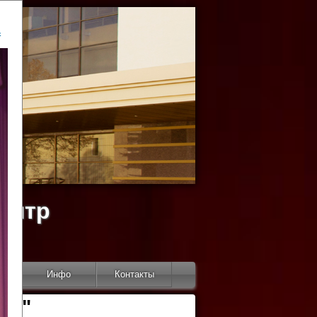
ь
ентр
тор
Инфо
Контакты
КИ"