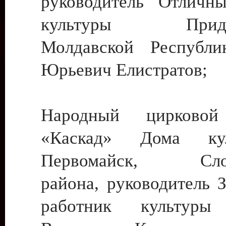
руководитель Отличн
культуры Придне
Молдавской Республи
Юрьевич Елистратов;
Народный цирковой
«Каскад» Дома ку
Первомайск, Слобо
района, руководитель 
работник культуры