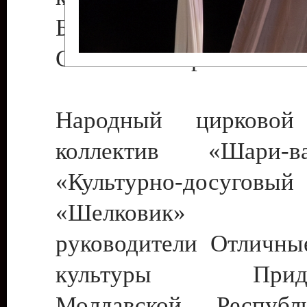
Бендеры , руководител
Светлана Георгиевна
Народный цирковой
коллектив «Шари
«Культурно-досуго
«Шелковик» г.
руководители Отличны
культуры Придне
Молдавской Респуб