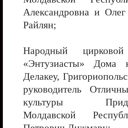
Александровна и Олег
Райлян;
Народный цирковой
«Энтузиасты» Дома к
Делакеу, Григориопольс
руководитель Отличн
культуры Придне
Молдавской Респуб
Петрович Дижмару;