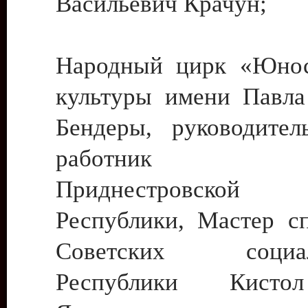
Васильевич Крачун;
Народный цирк «Юнос
культуры имени Павла 
Бендеры, руководите
работник ку
Приднестровской М
Республики, Мастер с
Советских социали
Республики Кист