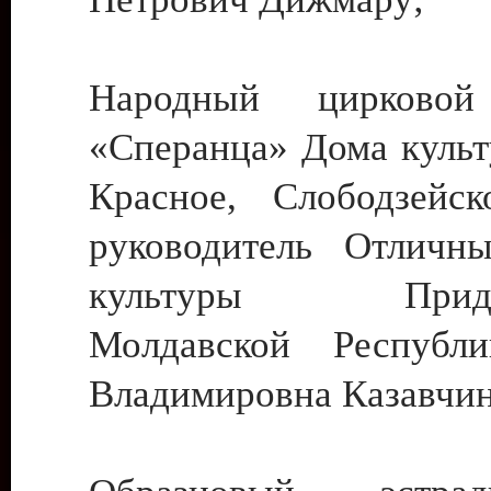
Народный цирковой
«Сперанца» Дома культ
Красное, Слободзейск
руководитель Отличн
культуры Придне
Молдавской Республ
Владимировна Казавчин