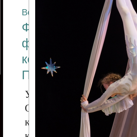
Все отчеты
Финал Республикан
фестиваля цирков
коллективов "Созв
Приднестровского 
Участники фестиваля:
Образцовый эстрадн
коллектив «Рове
культуры с. Протяга