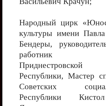
Васильевич Крачун;
Народный цирк «Юнос
культуры имени Павла 
Бендеры, руководите
работник ку
Приднестровской М
Республики, Мастер с
Советских социали
Республики Кист