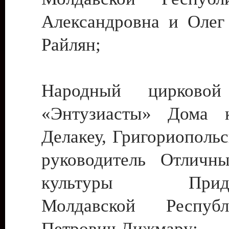
Александровна и Олег
Райлян;
Народный цирковой
«Энтузиасты» Дома к
Делакеу, Григориопольс
руководитель Отличн
культуры Придне
Молдавской Респуб
Петрович Дижмару;