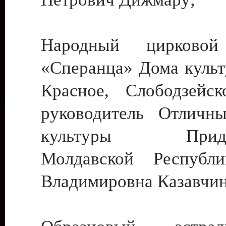
Народный цирковой
«Сперанца» Дома культ
Красное, Слободзейск
руководитель Отличн
культуры Придне
Молдавской Республ
Владимировна Казавчин