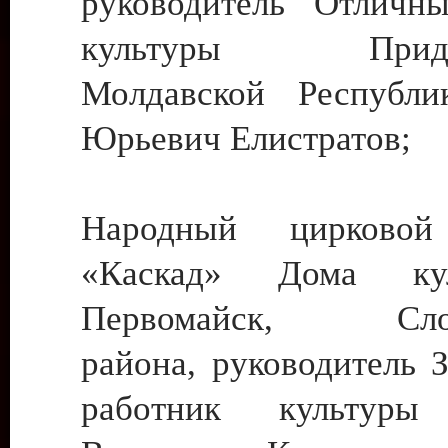
руководитель Отличн
культуры Придне
Молдавской Республи
Юрьевич Елистратов;
Народный цирковой
«Каскад» Дома ку
Первомайск, Слобо
района, руководитель 
работник культуры