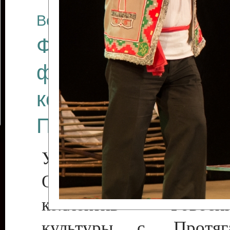
Все отчеты
Финал Республикан
фестиваля цирков
коллективов "Созв
Приднестровского 
Участники фестиваля:
Образцовый эстрадн
коллектив «Рове
культуры с. Протяга