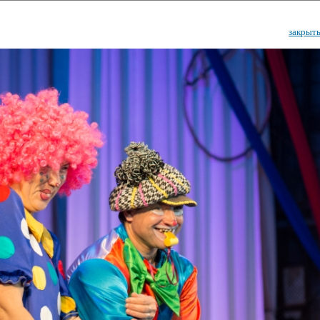
закрыт
ударственный культурный ц
Дворец Республики
ктивы
Новости
Афиша
Арт-монитор
Арт-прожек
ЧЕТЫ ГКЦ "ДВОРЕЦ РЕСПУБЛИ