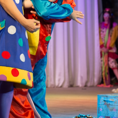
канского фестиваля
тивов "Созвездие
о цирка"
ковой коллектив «Ровесник» Дом культуры с.
 руководитель Рогожинер Светлана Георгиевна
ский коллектив «Шари-вари» МУ «Культурно-
» г.Бендеры, руководители Отличные работники
Молдавской Республики Алёна Александровна и
тив «Энтузиасты» Дома культуры с. Делакеу,
а, руководитель Отличный работник культуры
й Республики Пётр Петрович Дижмару;
ив «Сперанца» Дома культуры посёлка Красное,