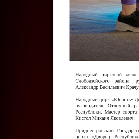
Слободзейского района,
Приднестровской Молда
Казавчинская;
Образцовый эстрадно-цирков
творчества с. Чобручи, Сло
Владимирович;
Образцовый цирковой колл
Тирасполь, руководитель 
Молдавской Республики Ник
Народный цирковой колле
Слободзейского района, 
Александр Васильевич Крачу
Народный цирк «Юность» Дво
руководитель Отличный ра
Республики, Мастер спорта
Кистол Михаил Яковлевич;
Приднестровский Государс
центр «Дворец Республики