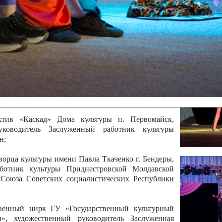
 руководитель Отличный работник культуры
вской Республики Анжела Владимировна
ой коллектив «Алегро» Дома детско –юношеского
бодзейского района, руководитель Хачатурян Юрий
ектив «Радуга» Городской дворец культуры г.
Отличный работник культуры Приднестровской
олай Юрьевич Елистратов;
ктив «Каскад» Дома культуры п. Первомайск,
руководитель Заслуженный работник культуры
н;
рца культуры имени Павла Ткаченко г. Бендеры,
ботник культуры Приднестровской Молдавской
 Союза Советских социалистических Республики
твенный цирк ГУ «Государственный культурный
», художественный руководитель Заслуженная