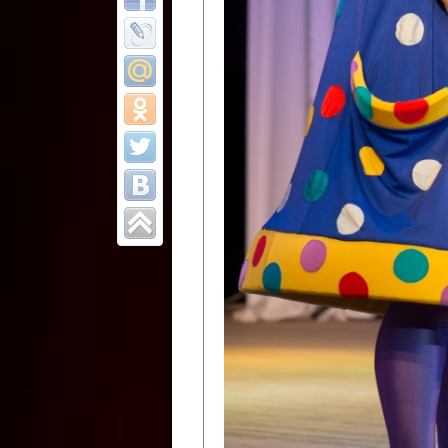
Все отчеты
Финал Республи
цирковых коллек
Приднестровског
Участники фестиваля:
Образцовый эстрадно-цир
Протягайловка, г. Бендеры ,
Народный цирковой клоун
досуговый центр «Шелковик
культуры Приднестровской 
Олег Степанович Райлян;
Народный цирковой коллек
Григориопольского район
Приднестровской Молдавско
Народный цирковой коллект