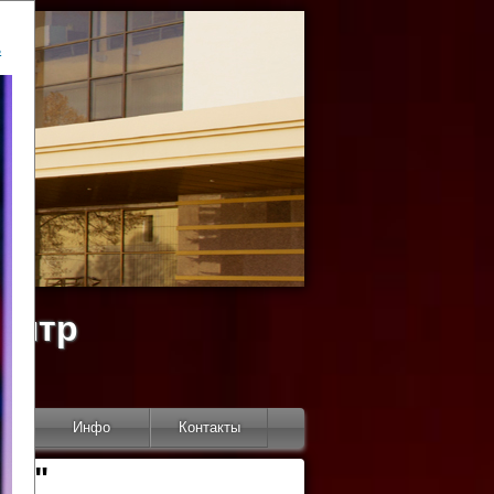
ь
ентр
тор
Инфо
Контакты
КИ"