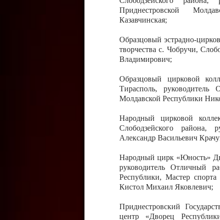
Слободзейского района,
Приднестровской Молда
Казавчинская;
Образцовый эстрадно-цирков
творчества с. Чобручи, Сло
Владимирович;
Образцовый цирковой колл
Тирасполь, руководитель 
Молдавской Республики Ник
Народный цирковой колле
Слободзейского района, 
Александр Васильевич Крачу
Народный цирк «Юность» Дво
руководитель Отличный ра
Республики, Мастер спорта
Кистол Михаил Яковлевич;
Приднестровский Государс
центр «Дворец Республики