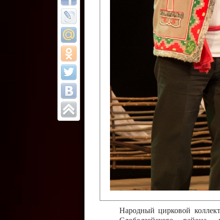
Все отчеты
Финал Республи
цирковых коллек
Приднестровског
Участники фестиваля:
Образцовый эстрадно-цир
Протягайловка, г. Бендеры ,
Народный цирковой клоун
досуговый центр «Шелковик
культуры Приднестровской 
Олег Степанович Райлян;
Народный цирковой коллек
Григориопольского район
Приднестровской Молдавско
Народный цирковой коллект