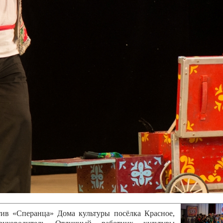
канского фестиваля
тивов "Созвездие
о цирка"
ковой коллектив «Ровесник» Дом культуры с.
 руководитель Рогожинер Светлана Георгиевна
ский коллектив «Шари-вари» МУ «Культурно-
» г.Бендеры, руководители Отличные работники
Молдавской Республики Алёна Александровна и
тив «Энтузиасты» Дома культуры с. Делакеу,
а, руководитель Отличный работник культуры
й Республики Пётр Петрович Дижмару;
ив «Сперанца» Дома культуры посёлка Красное,