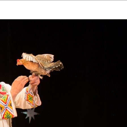
ударственный культурный ц
Дворец Республики
ктивы
Новости
Афиша
Арт-монитор
Арт-прожек
ЧЕТЫ ГКЦ "ДВОРЕЦ РЕСПУБЛИ