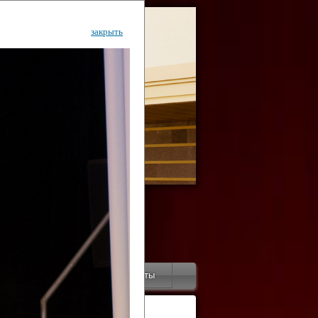
закрыть
ентр
тор
Инфо
Контакты
КИ"