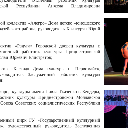
 руководитель Отличный работник культуры
вской Республики Анжела Владимировна
ой коллектив «Алегро» Дома детско –юношеского
бодзейского района, руководитель Хачатурян Юрий
ектив «Радуга» Городской дворец культуры г.
Отличный работник культуры Приднестровской
олай Юрьевич Елистратов;
ктив «Каскад» Дома культуры п. Первомайск,
руководитель Заслуженный работник культуры
н;
рца культуры имени Павла Ткаченко г. Бендеры,
ботник культуры Приднестровской Молдавской
 Союза Советских социалистических Республики
твенный цирк ГУ «Государственный культурный
», художественный руководитель Заслуженная