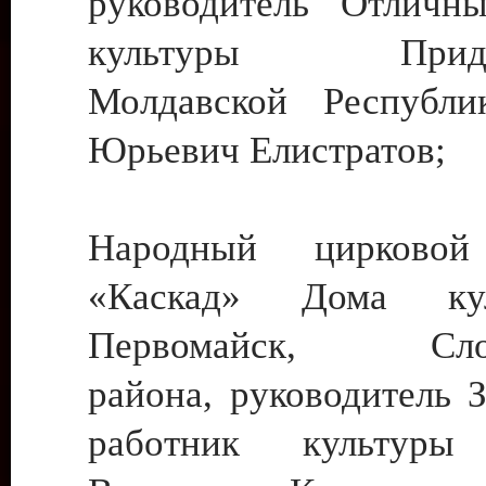
руководитель Отличн
культуры Придне
Молдавской Республи
Юрьевич Елистратов;
Народный цирковой
«Каскад» Дома ку
Первомайск, Слобо
района, руководитель 
работник культуры