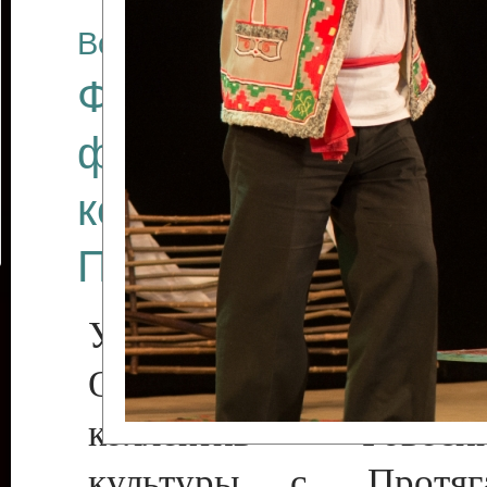
Все отчеты
Финал Республикан
фестиваля цирков
коллективов "Созв
Приднестровского 
Участники фестиваля:
Образцовый эстрадн
коллектив «Рове
культуры с. Протяга