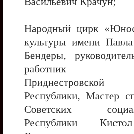
Васильевич Крачун;
Народный цирк «Юнос
культуры имени Павла 
Бендеры, руководите
работник ку
Приднестровской М
Республики, Мастер с
Советских социали
Республики Кист