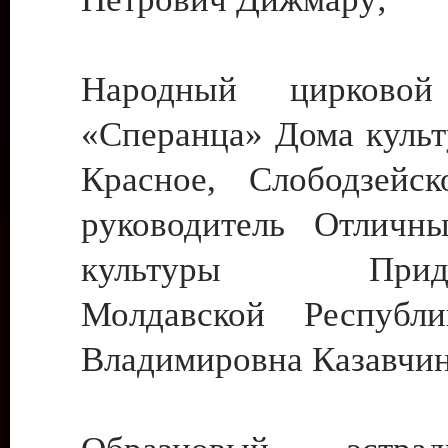
Народный цирковой
«Сперанца» Дома культ
Красное, Слободзейск
руководитель Отличн
культуры Придне
Молдавской Республ
Владимировна Казавчин