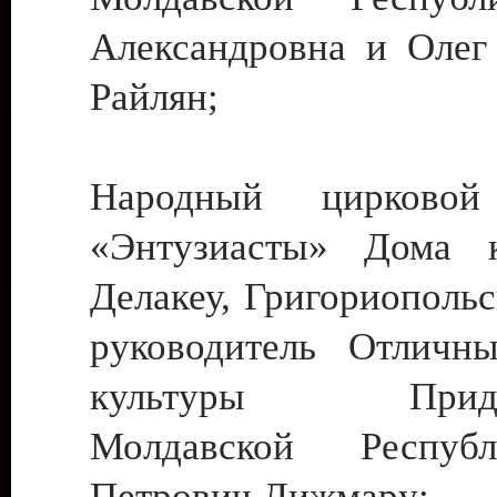
Александровна и Олег
Райлян;
Народный цирковой
«Энтузиасты» Дома к
Делакеу, Григориопольс
руководитель Отличн
культуры Придне
Молдавской Респуб
Петрович Дижмару;