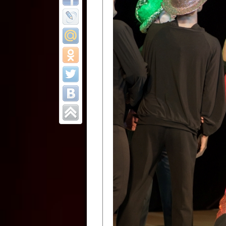
Все отчеты
Финал Республи
цирковых коллек
Приднестровског
Участники фестиваля:
Образцовый эстрадно-цир
Протягайловка, г. Бендеры ,
Народный цирковой клоун
досуговый центр «Шелковик
культуры Приднестровской 
Олег Степанович Райлян;
Народный цирковой коллек
Григориопольского район
Приднестровской Молдавско
Народный цирковой коллект