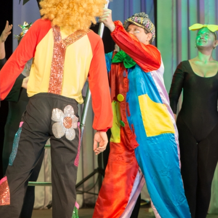
канского фестиваля
тивов "Созвездие
о цирка"
ковой коллектив «Ровесник» Дом культуры с.
 руководитель Рогожинер Светлана Георгиевна
ский коллектив «Шари-вари» МУ «Культурно-
» г.Бендеры, руководители Отличные работники
Молдавской Республики Алёна Александровна и
тив «Энтузиасты» Дома культуры с. Делакеу,
а, руководитель Отличный работник культуры
й Республики Пётр Петрович Дижмару;
ив «Сперанца» Дома культуры посёлка Красное,