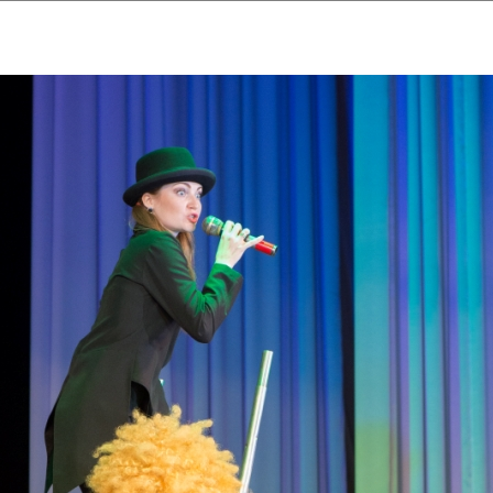
ударственный культурный ц
Дворец Республики
ктивы
Новости
Афиша
Арт-монитор
Арт-прожек
ЧЕТЫ ГКЦ "ДВОРЕЦ РЕСПУБЛИ