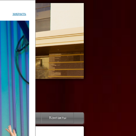
закрыть
ентр
тор
Инфо
Контакты
КИ"