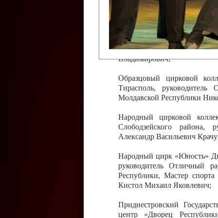
Слободзейского района,
Приднестровской Молда
Казавчинская;
Образцовый эстрадно-цирков
творчества с. Чобручи, Сло
Владимирович;
Образцовый цирковой колл
Тирасполь, руководитель 
Молдавской Республики Ник
Народный цирковой колле
Слободзейского района, 
Александр Васильевич Крачу
Народный цирк «Юность» Дво
руководитель Отличный ра
Республики, Мастер спорта
Кистол Михаил Яковлевич;
Приднестровский Государс
центр «Дворец Республики