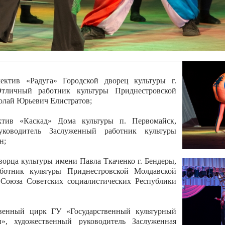
 руководитель Отличный работник культуры
вской Республики Анжела Владимировна
ой коллектив «Алегро» Дома детско –юношеского
бодзейского района, руководитель Хачатурян Юрий
ектив «Радуга» Городской дворец культуры г.
Отличный работник культуры Приднестровской
олай Юрьевич Елистратов;
ктив «Каскад» Дома культуры п. Первомайск,
руководитель Заслуженный работник культуры
н;
рца культуры имени Павла Ткаченко г. Бендеры,
ботник культуры Приднестровской Молдавской
 Союза Советских социалистических Республики
твенный цирк ГУ «Государственный культурный
», художественный руководитель Заслуженная