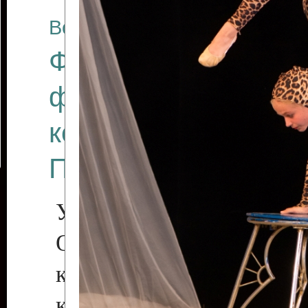
Все отчеты
Финал Республикан
фестиваля цирков
коллективов "Созв
Приднестровского 
Участники фестиваля:
Образцовый эстрадн
коллектив «Рове
культуры с. Протяга