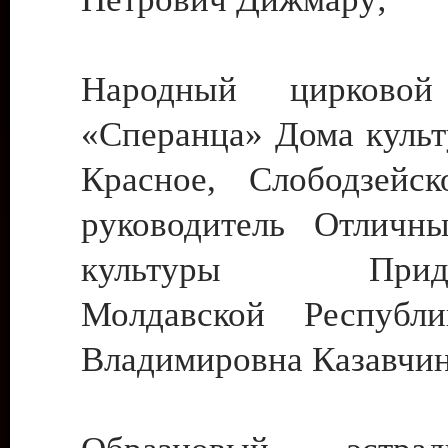
Народный цирковой
«Сперанца» Дома культ
Красное, Слободзейск
руководитель Отличн
культуры Придне
Молдавской Республ
Владимировна Казавчин