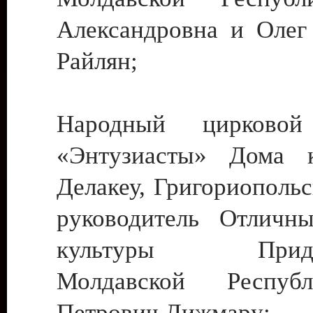
Александровна и Олег
Райлян;
Народный цирковой
«Энтузиасты» Дома к
Делакеу, Григориопольс
руководитель Отличн
культуры Придне
Молдавской Респуб
Петрович Дижмару;