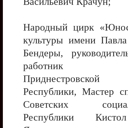
Васильевич Крачун;
Народный цирк «Юнос
культуры имени Павла 
Бендеры, руководите
работник ку
Приднестровской М
Республики, Мастер с
Советских социали
Республики Кист