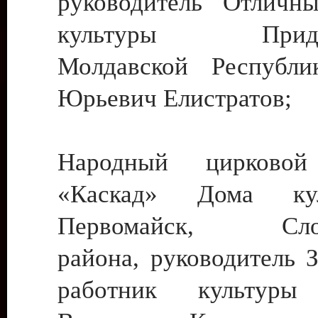
руководитель Отличн
культуры Придне
Молдавской Республи
Юрьевич Елистратов;
Народный цирковой
«Каскад» Дома ку
Первомайск, Слобо
района, руководитель 
работник культуры