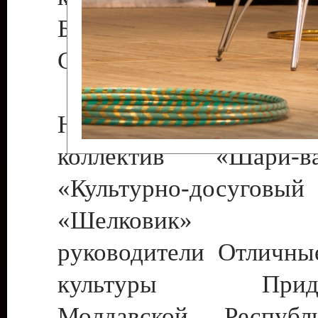
Бендеры , руководител
Светлана Георгиевна
Народный цирковой
коллектив «Шари
«Культурно-досуго
«Шелковик» г.
руководители Отличны
культуры Придне
Молдавской Респуб