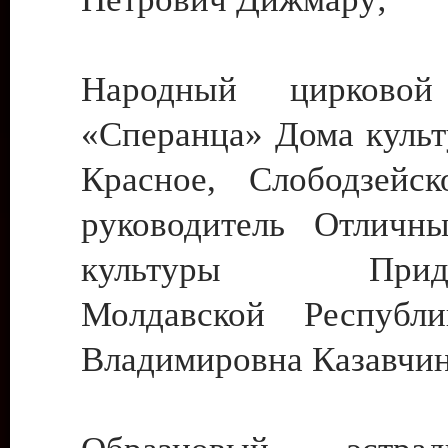
Народный цирковой
«Сперанца» Дома культ
Красное, Слободзейск
руководитель Отличн
культуры Придне
Молдавской Республ
Владимировна Казавчин