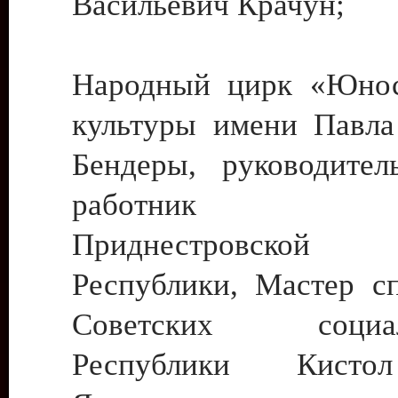
Васильевич Крачун;
Народный цирк «Юнос
культуры имени Павла 
Бендеры, руководите
работник ку
Приднестровской М
Республики, Мастер с
Советских социали
Республики Кист