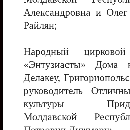
Александровна и Олег
Райлян;
Народный цирковой
«Энтузиасты» Дома к
Делакеу, Григориопольс
руководитель Отличн
культуры Придне
Молдавской Респуб
Петрович Дижмару;