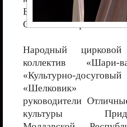
Бендеры , руководител
Светлана Георгиевна
Народный цирковой
коллектив «Шари
«Культурно-досуго
«Шелковик» г.
руководители Отличны
культуры Придне
Молдавской Респуб