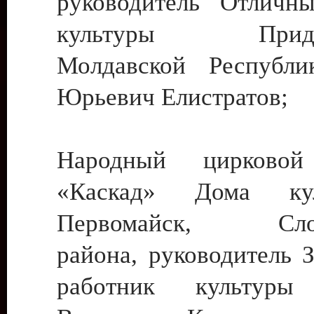
руководитель Отличн
культуры Придне
Молдавской Республи
Юрьевич Елистратов;
Народный цирковой
«Каскад» Дома ку
Первомайск, Слобо
района, руководитель 
работник культуры