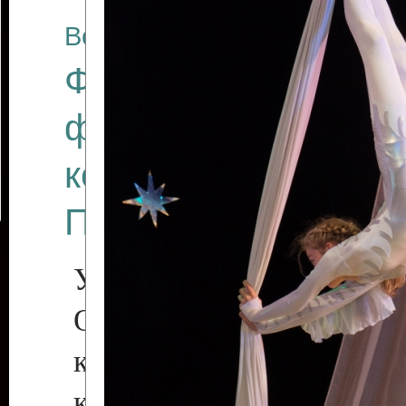
Все отчеты
Финал Республикан
фестиваля цирков
коллективов "Созв
Приднестровского 
Участники фестиваля:
Образцовый эстрадн
коллектив «Рове
культуры с. Протяга