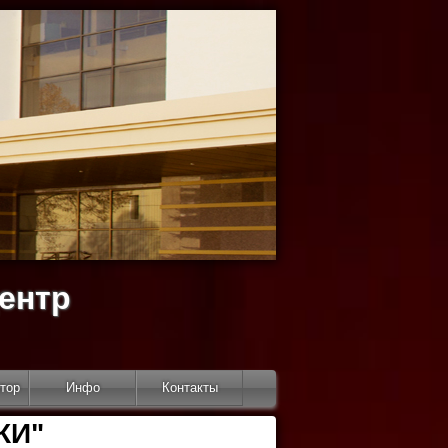
ентр
тор
Инфо
Контакты
КИ"