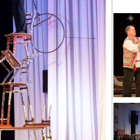
канского фестиваля
тивов "Созвездие
о цирка"
ковой коллектив «Ровесник» Дом культуры с.
 руководитель Рогожинер Светлана Георгиевна
ский коллектив «Шари-вари» МУ «Культурно-
» г.Бендеры, руководители Отличные работники
Молдавской Республики Алёна Александровна и
тив «Энтузиасты» Дома культуры с. Делакеу,
а, руководитель Отличный работник культуры
й Республики Пётр Петрович Дижмару;
ив «Сперанца» Дома культуры посёлка Красное,