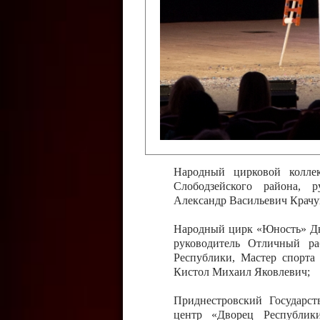
Слободзейского района,
Приднестровской Молда
Казавчинская;
Образцовый эстрадно-цирков
творчества с. Чобручи, Сло
Владимирович;
Образцовый цирковой колл
Тирасполь, руководитель 
Молдавской Республики Ник
Народный цирковой колле
Слободзейского района, 
Александр Васильевич Крачу
Народный цирк «Юность» Дво
руководитель Отличный ра
Республики, Мастер спорта
Кистол Михаил Яковлевич;
Приднестровский Государс
центр «Дворец Республики