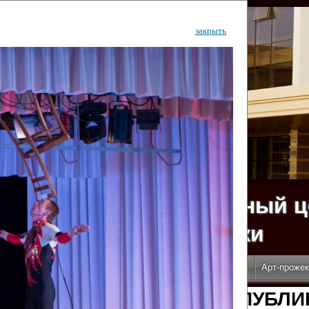
закрыть
ударственный культурный ц
Дворец Республики
ктивы
Новости
Афиша
Арт-монитор
Арт-прожек
ЧЕТЫ ГКЦ "ДВОРЕЦ РЕСПУБЛИ