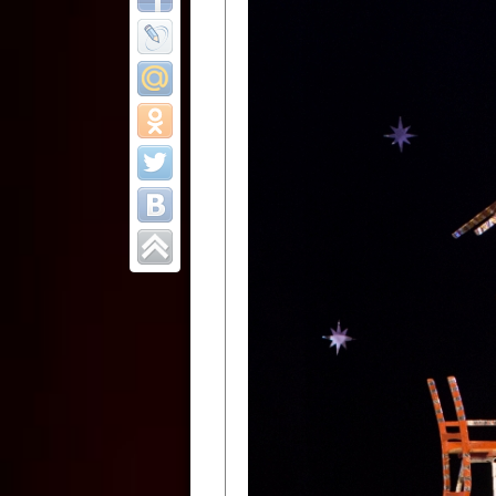
Все отчеты
Финал Республи
цирковых коллек
Приднестровског
Участники фестиваля:
Образцовый эстрадно-цир
Протягайловка, г. Бендеры ,
Народный цирковой клоун
досуговый центр «Шелковик
культуры Приднестровской 
Олег Степанович Райлян;
Народный цирковой коллек
Григориопольского район
Приднестровской Молдавско
Народный цирковой коллект