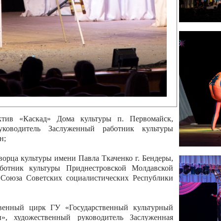
 руководитель Отличный работник культуры
вской Республики Анжела Владимировна
ой коллектив «Алегро» Дома детско –юношеского
бодзейского района, руководитель Хачатурян Юрий
ектив «Радуга» Городской дворец культуры г.
Отличный работник культуры Приднестровской
олай Юрьевич Елистратов;
ктив «Каскад» Дома культуры п. Первомайск,
руководитель Заслуженный работник культуры
н;
рца культуры имени Павла Ткаченко г. Бендеры,
ботник культуры Приднестровской Молдавской
 Союза Советских социалистических Республики
твенный цирк ГУ «Государственный культурный
», художественный руководитель Заслуженная