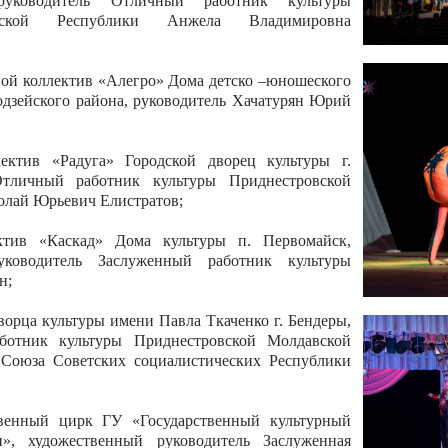
 руководитель Отличный работник культуры
вской Республики Анжела Владимировна
ой коллектив «Алегро» Дома детско –юношеского
бодзейского района, руководитель Хачатурян Юрий
ектив «Радуга» Городской дворец культуры г.
Отличный работник культуры Приднестровской
олай Юрьевич Елистратов;
ктив «Каскад» Дома культуры п. Первомайск,
руководитель Заслуженный работник культуры
н;
рца культуры имени Павла Ткаченко г. Бендеры,
ботник культуры Приднестровской Молдавской
 Союза Советских социалистических Республики
твенный цирк ГУ «Государственный культурный
», художественный руководитель Заслуженная