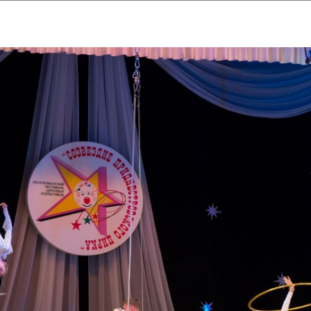
ударственный культурный ц
Дворец Республики
ктивы
Новости
Афиша
Арт-монитор
Арт-прожек
ЧЕТЫ ГКЦ "ДВОРЕЦ РЕСПУБЛИ