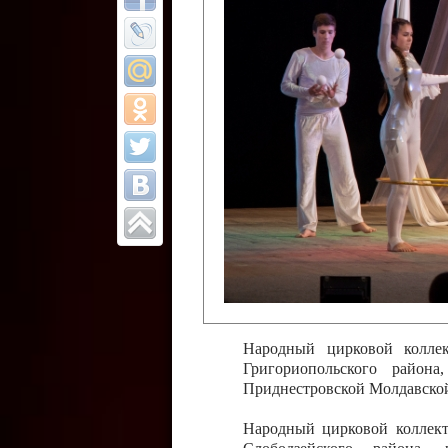
Все отчеты
Финал Республи
цирковых коллек
Приднестровског
Участники фестиваля:
Образцовый эстрадно-цир
Протягайловка, г. Бендеры ,
Народный цирковой клоун
досуговый центр «Шелковик
культуры Приднестровской 
Олег Степанович Райлян;
Народный цирковой коллек
Григориопольского район
Приднестровской Молдавско
Народный цирковой коллект