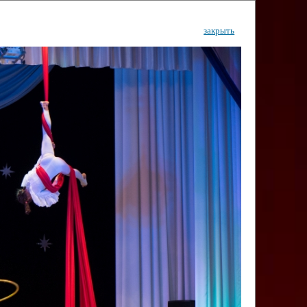
закрыть
ентр
тор
Инфо
Контакты
КИ"