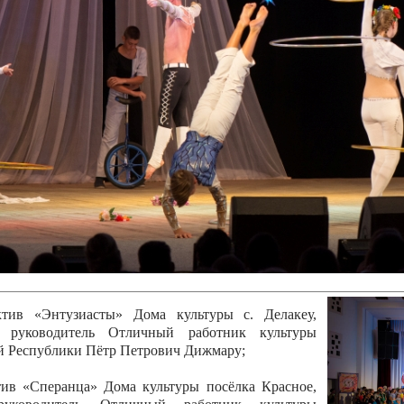
канского фестиваля
тивов "Созвездие
о цирка"
ковой коллектив «Ровесник» Дом культуры с.
 руководитель Рогожинер Светлана Георгиевна
ский коллектив «Шари-вари» МУ «Культурно-
» г.Бендеры, руководители Отличные работники
Молдавской Республики Алёна Александровна и
тив «Энтузиасты» Дома культуры с. Делакеу,
а, руководитель Отличный работник культуры
й Республики Пётр Петрович Дижмару;
ив «Сперанца» Дома культуры посёлка Красное,