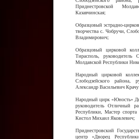
Слободзейского района,
Приднестровской Молда
Казавчинская;
Образцовый эстрадно-цирков
творчества с. Чобручи, Сло
Владимирович;
Образцовый цирковой колл
Тирасполь, руководитель 
Молдавской Республики Ник
Народный цирковой колле
Слободзейского района, 
Александр Васильевич Крачу
Народный цирк «Юность» Дво
руководитель Отличный ра
Республики, Мастер спорта
Кистол Михаил Яковлевич;
Приднестровский Государс
центр «Дворец Республики