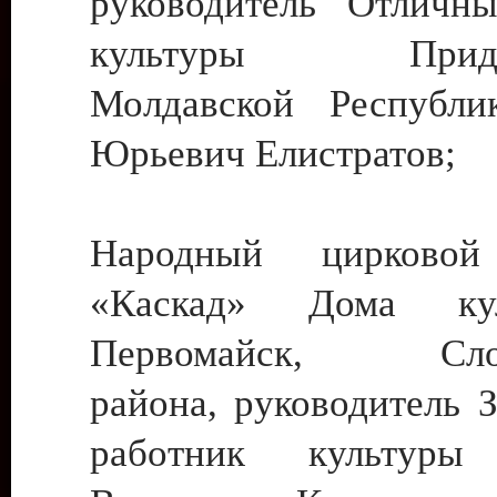
руководитель Отличн
культуры Придне
Молдавской Республи
Юрьевич Елистратов;
Народный цирковой
«Каскад» Дома ку
Первомайск, Слобо
района, руководитель 
работник культуры