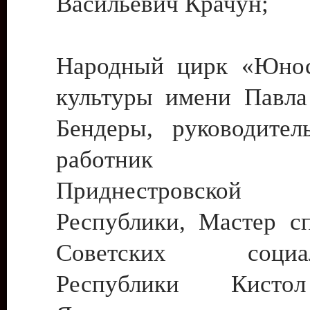
Васильевич Крачун;
Народный цирк «Юнос
культуры имени Павла 
Бендеры, руководите
работник ку
Приднестровской М
Республики, Мастер с
Советских социали
Республики Кист