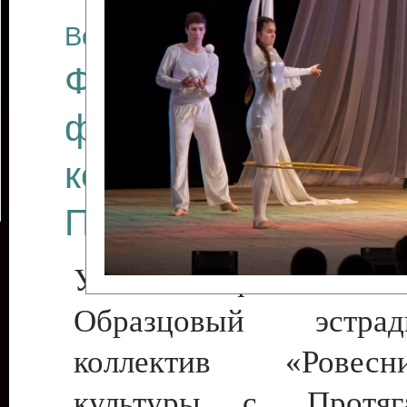
Все отчеты
Финал Республикан
фестиваля цирков
коллективов "Созв
Приднестровского 
Участники фестиваля:
Образцовый эстрадн
коллектив «Рове
культуры с. Протяга