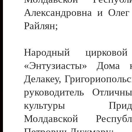
Александровна и Олег
Райлян;
Народный цирковой
«Энтузиасты» Дома к
Делакеу, Григориопольс
руководитель Отличн
культуры Придне
Молдавской Респуб
Петрович Дижмару;