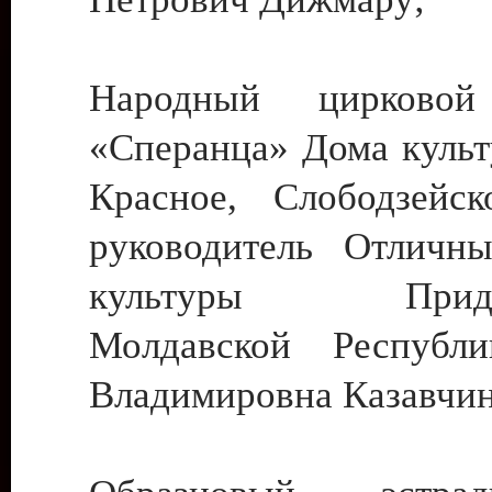
Народный цирковой
«Сперанца» Дома культ
Красное, Слободзейск
руководитель Отличн
культуры Придне
Молдавской Республ
Владимировна Казавчин