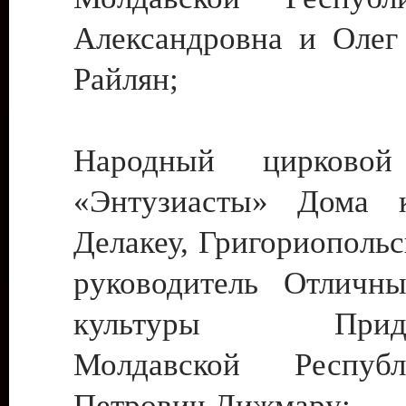
Александровна и Олег
Райлян;
Народный цирковой
«Энтузиасты» Дома к
Делакеу, Григориопольс
руководитель Отличн
культуры Придне
Молдавской Респуб
Петрович Дижмару;