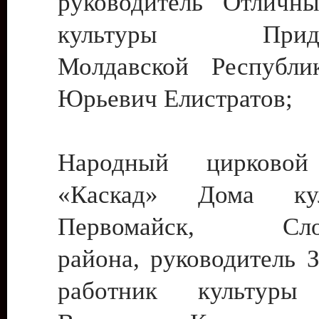
руководитель Отличн
культуры Придне
Молдавской Республи
Юрьевич Елистратов;
Народный цирковой
«Каскад» Дома ку
Первомайск, Слобо
района, руководитель 
работник культуры