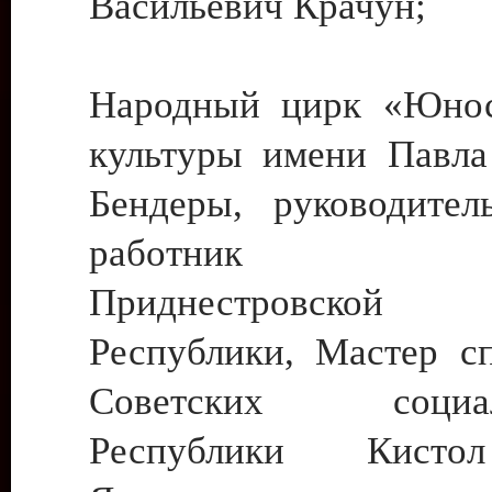
Васильевич Крачун;
Народный цирк «Юнос
культуры имени Павла 
Бендеры, руководите
работник ку
Приднестровской М
Республики, Мастер с
Советских социали
Республики Кист