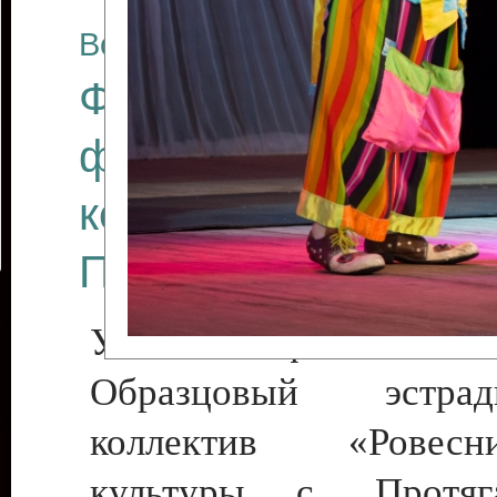
Все отчеты
Финал Республикан
фестиваля цирков
коллективов "Созв
Приднестровского 
Участники фестиваля:
Образцовый эстрадн
коллектив «Рове
культуры с. Протяга