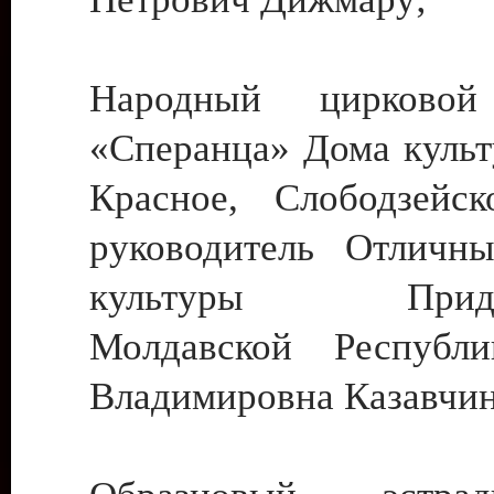
Народный цирковой
«Сперанца» Дома культ
Красное, Слободзейск
руководитель Отличн
культуры Придне
Молдавской Республ
Владимировна Казавчин